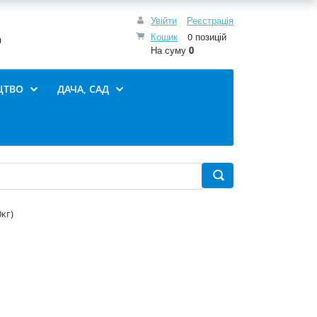
Увійти
Реєстрація
Кошик
0 позицій
0
На суму
0
ЦТВО
ДАЧА, САД
кг)