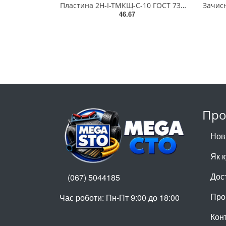
Пластина 2Н-І-ТМКЩ-С-10 ГОСТ 7338-90 (10ммх1,3мх2,3мх50кг)
46.67
Про
Нов
Як 
Дос
(067) 5044185
Про
Час роботи: Пн-Пт 9:00 до 18:00
Кон