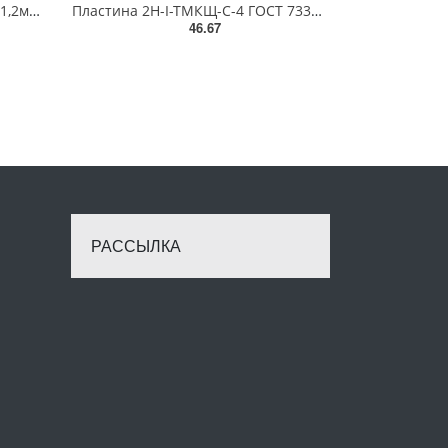
Техпластина силіконова 5 мм*1,2м*5,3 м*40кг (1 м/п-8кг)
Пластина 2Н-І-ТМКЩ-С-4 ГОСТ 7338-90 (4ммх1,3мх5,7мх50кг) Г
46.67
РАССЫЛКА