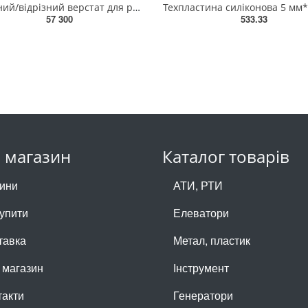
Зачисний/відрізний верстат для ремонту РВТ (220В, 51мм, 3кВт) HHCS-051 CTAHДAPT
57 300
533.33
 магазин
Каталог товарів
ини
АТИ, РТИ
купити
Елеватори
тавка
Метал, пластик
 магазин
Інструмент
такти
Генератори