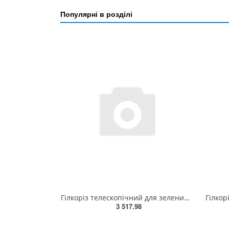
Популярні в розділі
Гілкоріз телескопічний для зелених гілок до 42 мм Gardena TeleCut 650-900 B(12009-20.000.00)
3 517.98