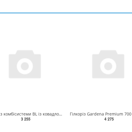
Гілкоріз комбісистеми BL із ковадлом Gardena 297-20.000.00
3 255
4 275