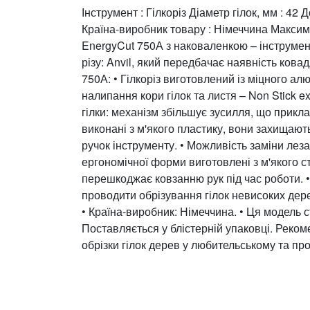
Інструмент : Гілкоріз Діаметр гілок, мм : 42
Країна-виробник товару : Німеччина Максима
EnergyCut 750А з наковаленкою – інструмент
різу: Anvil, який передбачає наявність ковад
750А: • Гілкоріз виготовлений із міцного ал
налипання кори гілок та листя – Non Stick ex
гілки: механізм збільшує зусилля, що прикл
виконані з м'якого пластику, вони захищают
ручок інструменту. • Можливість заміни леза
ергономічної форми виготовлені з м'якого 
перешкоджає ковзанню рук під час роботи. •
проводити обрізування гілок невисоких дерев
• Країна-виробник: Німеччина. • Ця модель
Поставляється у блістерній упаковці. Реком
обрізки гілок дерев у любительському та пр