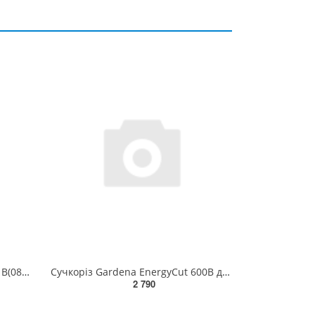
Гілкоріз Gardena Premium 700 В(08710-20.000.00)
Сучкоріз Gardena EnergyCut 600B для зелених гілок 42 мм(12006-20.000.00)
2 790