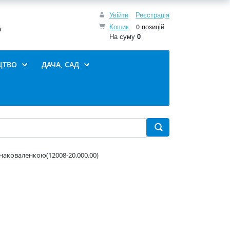
Увійти
Реєстрація
Кошик
0 позицій
0
На суму
0
ЦТВО
ДАЧА, САД
 наковаленкою(12008-20.000.00)