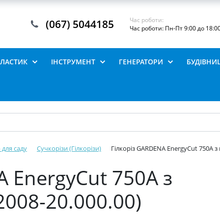
Час роботи:
(067) 5044185
Час роботи: Пн-Пт 9:00 до 18:0
ПЛАСТИК
ІНСТРУМЕНТ
ГЕНЕРАТОРИ
БУДІВНИ
 для саду
Сучкорізи (Гілкорізи)
Гілкоріз GARDENA EnergyCut 750А з
A EnergyCut 750А з
008-20.000.00)