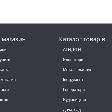
 магазин
Каталог товарів
ини
АТИ, РТИ
купити
Елеватори
тавка
Метал, пластик
 магазин
Інструмент
такти
Генератори
антія
Будівництво
Дача, сад