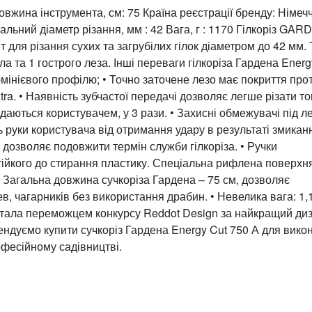
 Довжина інструмента, см: 75 Країна реєстрації бренду: Німеч
льний діаметр різання, мм : 42 Вага, г : 1170 Гілкоріз GA
 для різання сухих та загрубілих гілок діаметром до 42 мм. 
ла та 1 гострого леза. Інші переваги гілкоріза Гардена Energ
юмінієвого профілю; • Точно заточене лезо має покриття про
tra. • Наявність зубчастої передачі дозволяє легше різати то
адаються користувачем, у 3 рази. • Захисні обмежувачі під л
ь руки користувача від отримання удару в результаті змикан
 дозволяє подовжити термін служби гілкоріза. • Ручки
стійкого до стирання пластику. Спеціальна рифлена поверхн
 Загальна довжина сучкоріза Гардена – 75 см, дозволяє
, чагарників без використання драбин. • Невелика вага: 1,1
 стала переможцем конкурсу Reddot Design за найкращий диз
ендуємо купити сучкоріз Гардена Energy Cut 750 А для вико
офесійному садівництві.