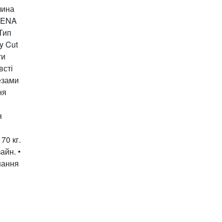
чина
RDENA
Тип
y Cut
ти
всті
езами
ня
я
70 кг.
айн. •
нання