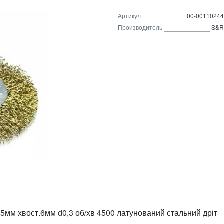
Артикул
00-00110244
Производитель
S&R
75мм хвост.6мм d0,3 об/хв 4500 латунований стальний дріт