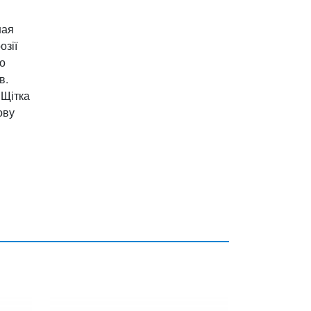
ная
озії
до
в.
 Щітка
ову