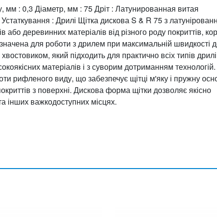
, мм : 0,3 Діаметр, мм : 75 Дріт : Латунированная витая
 Устаткування : Дрилі Щітка дискова S & R 75 з латунірован
або деревинних матеріалів від різного роду покриттів, кор
изначена для роботи з дрилем при максимальній швидкості 
хвостовиком, який підходить для практично всіх типів дрилі
сокоякісних матеріалів і з суворим дотриманням технологій.
ти рифленого виду, що забезпечує щітці м'яку і пружну осн
покриттів з поверхні. Дискова форма щітки дозволяє якісно
 та інших важкодоступних місцях.