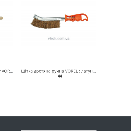
Щітка ручна з стального дроту VOREL, 5 рядів [12/120] 06950
Щітка дротяна ручна VOREL : латунний дріт, пластикова ручка [25/100] 06965
44