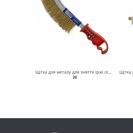
Щітка для металу для зняття іржі (латунний дріт, пластикова ручка) СТАНДАРТ BWPH0102
26