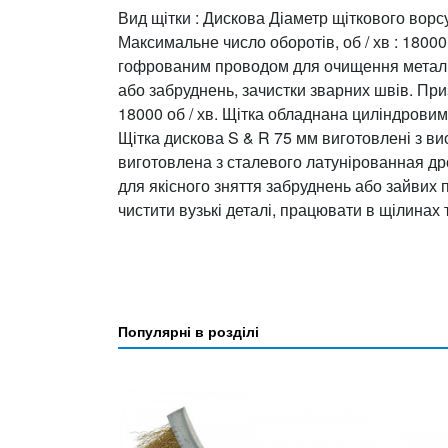
Вид щітки : Дискова Діаметр щіткового ворсу
Максимальне число оборотів, об / хв : 18000
гофрованим проводом для очищення металів 
або забруднень, зачистки зварних швів. Пр
18000 об / хв. Щітка обладнана циліндровим 
Щітка дискова S & R 75 мм виготовлені з ви
виготовлена з сталевого латунірованная дро
для якісного зняття забруднень або зайвих 
чистити вузькі деталі, працювати в щілинах
Популярні в розділі