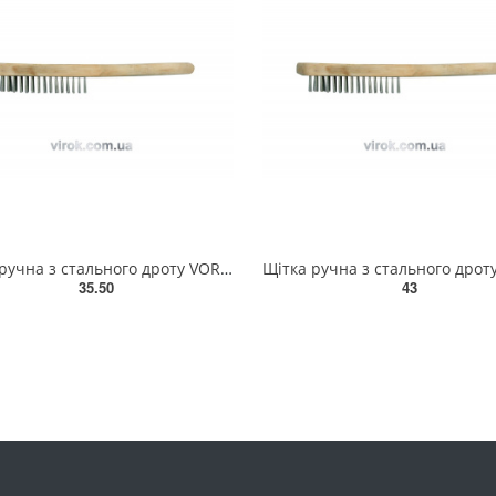
Щітка ручна з стального дроту VOREL, 3 ряди [12/120] 06930
35.50
43