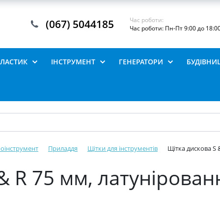
Час роботи:
(067) 5044185
Час роботи: Пн-Пт 9:00 до 18:0
ПЛАСТИК
ІНСТРУМЕНТ
ГЕНЕРАТОРИ
БУДІВНИ
роінструмент
Приладдя
Щітки для інструментів
Щітка дискова S 
& R 75 мм, латунірован