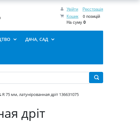
Увійти
Реєстрація
Кошик
0 позицій
0
На суму
0
ЦТВО
ДАЧА, САД
& R 75 мм, латунірованная дріт 136631075
ная дріт