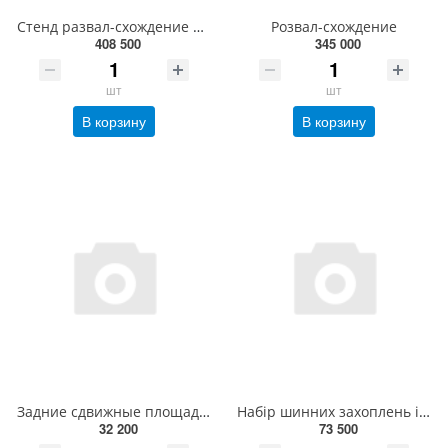
Стенд развал-схождение C 880 INEXT HPA+ЛИФТ
Розвал-схождение
408 500
345 000
шт
шт
В корзину
В корзину
Задние сдвижные площадки (2шт)
Набір шинних захоплень і наконечників для VW TOUAREG (комплект 4 шт) 20-1891-1 HUNTER
32 200
73 500