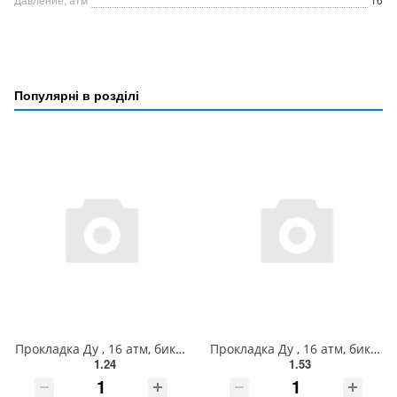
Популярні в розділі
Прокладка Ду , 16 атм, биконит, (24х18х3мм), для счетчика, газ, ГАЛЛУС
Прокладка Ду , 16 атм, биконит, (30х23х2мм), для счетчика, газ, ВІЗАР
1.24
1.53