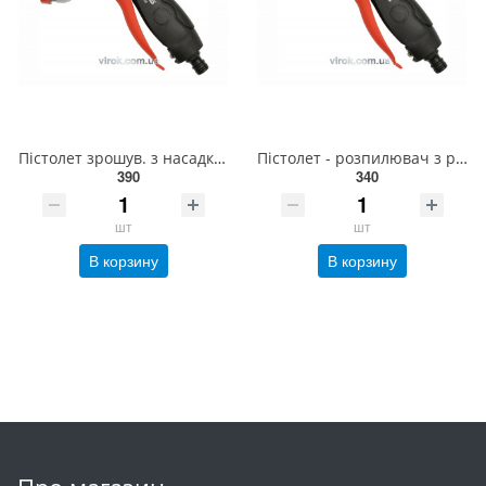
Пістолет зрошув. з насадкою 7-позиц. на шланг YATO: Ø=1/2" [12/48] YT-8959
Пістолет - розпилювач з регулятором YATO: d=1/2" [12/48] YT-8956
390
340
шт
шт
В корзину
В корзину