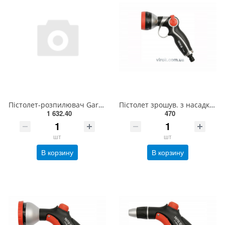
Пістолет-розпилювач Gardena Comfort з регулюванням кута розпилення (18319-20.000.00)
Пістолет зрошув. з насадкою 7-позиц. на шланг YATO: Ø=1/2" [12/48] YT-8960
1 632.40
470
шт
шт
В корзину
В корзину