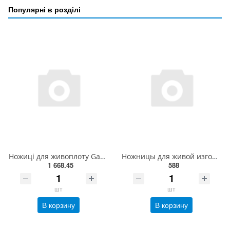
Популярні в розділі
Ножиці для живоплоту Gardena PrecisionCut 12302-20.000.00
Ножницы для живой изгороди Gruntek 560 мм. - (Gruntek - 295303560)
1 668.45
588
шт
шт
В корзину
В корзину