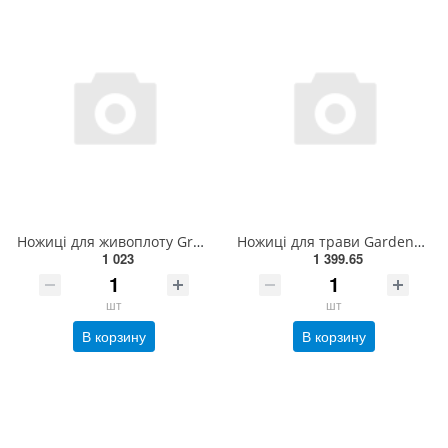
Ножиці для живоплоту Gruntek Marabu 295303660
Ножиці для трави Gardena Comfort, поворотні 8734-20(08734-20.000.00)
1 023
1 399.65
шт
шт
В корзину
В корзину