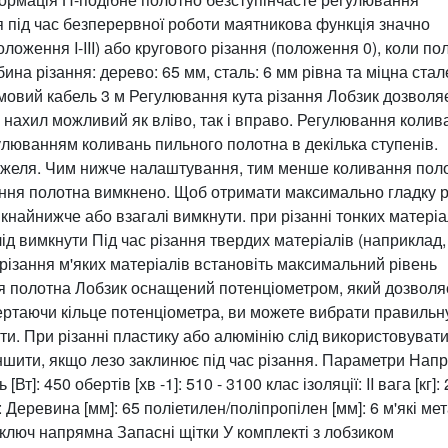
я під час безперервної роботи маятникова функція значно
ложення I-III) або кругового різання (положення 0), коли по
бина різання: дерево: 65 мм, сталь: 6 мм рівна та міцна ста
мовий кабель 3 м Регулювання кута різання Лобзик дозволя
в, нахил можливий як вліво, так і вправо. Регулювання колив
люванням коливань пильного полотна в декілька ступенів.
ажеля. Чим нижче налаштування, тим менше коливання поло
ання полотна вимкнено. Щоб отримати максимально гладку р
якнайнижче або взагалі вимкнути. при різанні тонких матеріа
ід вимкнути Під час різання твердих матеріалів (наприклад, 
 різання м'яких матеріалів встановіть максимальний рівень
я полотна Лобзик оснащений потенціометром, який дозволя
ертаючи кільце потенціометра, ви можете вибрати правильн
ти. При різанні пластику або алюмінію слід використовуват
ншити, якщо лезо заклинює під час різання. Параметри Напр
т]: 450 обертів [хв -1]: 510 - 3100 клас ізоляції: II вага [кг]: 
 Деревина [мм]: 65 поліетилен/поліпропілен [мм]: 6 м'які ме
й ключ напрямна Запасні щітки У комплекті з лобзиком