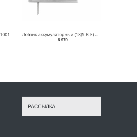
51001
Лобзик аккумуляторный (18JS-B-E) 18V, 0-2500 ход/мин) в комплекте с зарядным устройством (JCB-18VFC-
6 970
РАССЫЛКА