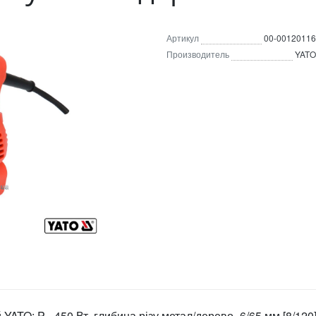
Артикул
00-00120116
Производитель
YATO
ATO: P= 450 Вт, глибина різу метал/дерево- 6/65 мм [8/120