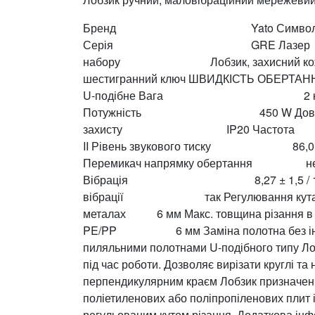
Бренд Yato Сим
Серія GRE Лазер 
набору Лобзик, захисний кожух, пиля
шестигранний ключ ШВИДКІС
U-подібне Вага 2 кг На
Потужність 450 W Довж
захисту IP20 Частота
II Рівень звукового тиску 86,0 
Перемикач напрямку обертання нем
Вібрація 8,27 ± 1,5 / 10,65 ± 1,5 
вібрації так Регулювання кута р
металах 6 мм Макс. товщина різання 
PE/PP 6 мм Заміна полотна без інст
пиляльними полотнами U-подібного типу Лоб
під час роботи. Дозволяє вирізати круглі т
перпендикулярним краєм Лобзик призначени
поліетиленових або поліпропіленових плит і 
регульованим кутом різання. Додаткова ін