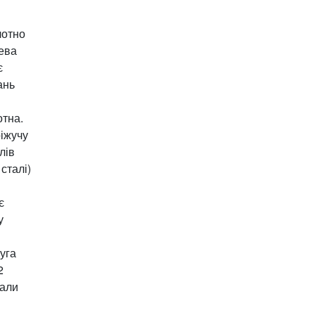
лотно
лева
є
ань
тна.
іжучу
лів
сталі)
є
у
и
уга
2
тали