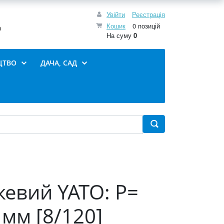
Увійти
Реєстрація
Кошик
0 позицій
0
На суму
0
ЦТВО
ДАЧА, САД
евий YATO: P=
 мм [8/120]