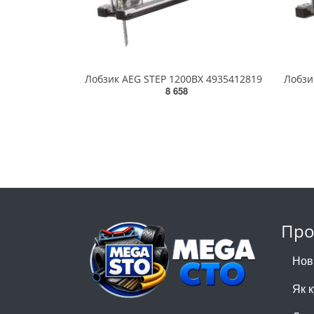
Лобзик AEG STEP 1200BX 4935412819
Лобзи
8 658
Про
Нов
Як 