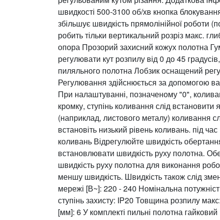
швидкості 500-3100 об/хв кнопка блокуванн
збільшує швидкість прямолінійної роботи (по
робить тільки вертикальний розріз макс. гли
опора Прозорий захисний кожух полотна Гу
регулювати кут розпилу від 0 до 45 градусі
пиляльного полотна Лобзик оснащений регу
Регулювання здійснюється за допомогою в
При налаштуванні, позначеному "0", колив
кромку, ступінь коливання слід встановити 
(наприклад, листового металу) коливання сл
встановіть низький рівень коливань. під час
коливань Відрегулюйте швидкість обертанн
встановлювати швидкість руху полотна. Об
швидкість руху полотна для виконання робо
меншу швидкість. Швидкість також слід зме
мережі [В~]: 220 - 240 Номінальна потужність [В
ступінь захисту: IP20 Товщина розпилу макс:
[мм]: 6 У комплекті пильні полотна гайкови