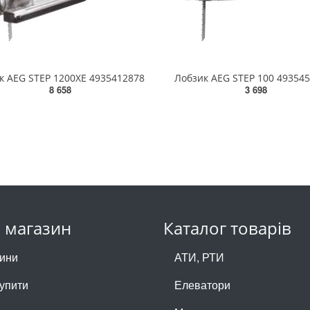
к AEG STEP 1200XE 4935412878
Лобзик AEG STEP 100 49354
8 658
3 698
 магазин
Каталог товарів
ини
АТИ, РТИ
купити
Елеватори