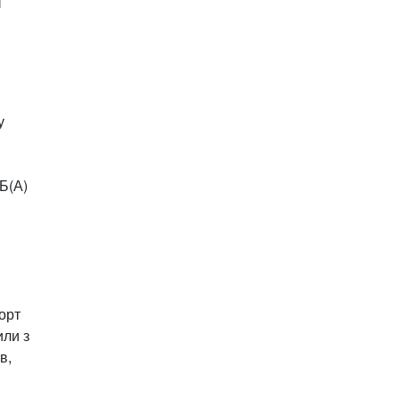
отна
у
ції
(А)
орт
или з
в,