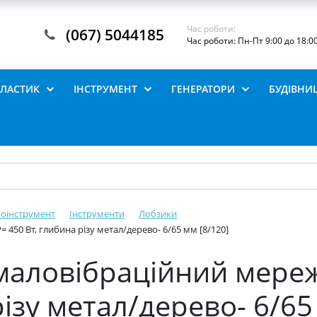
Час роботи:
(067) 5044185
Час роботи: Пн-Пт 9:00 до 18:0
ПЛАСТИК
ІНСТРУМЕНТ
ГЕНЕРАТОРИ
БУДІВНИ
роінструмент
Інструменти
Лобзики
450 Вт, глибина різу метал/дерево- 6/65 мм [8/120]
маловібраційний мереж
різу метал/дерево- 6/65