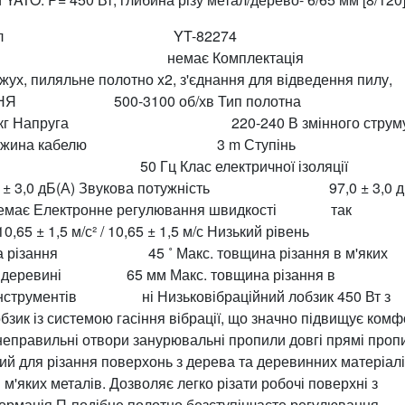
вол YT-82274
немає Комплектація
льне полотно x2, з'єднання для відведення пилу,
ТЬ ОБЕРТАННЯ 500-3100 об/хв Тип пол
пруга 220-240 В змінного струм
ина кабелю 3 m Ступінь
 50 Гц Клас електричної ізоля
± 3,0 дБ(А) Звукова потужність 97,0 ± 3,0 дБ
ає Електронне регулювання швидкості так
м/с² / 10,65 ± 1,5 м/с Низький рівень
ізання 45 ˚ Макс. товщина різання в м'яких
в деревині 65 мм Макс. товщина різання в
рументів ні Низьковібраційний лобзик 450 Вт з
зик із системою гасіння вібрації, що значно підвищує комф
а неправильні отвори занурювальні пропили довгі прямі проп
й для різання поверхонь з дерева та деревинних матеріалі
м'яких металів. Дозволяє легко різати робочі поверхні з
формація П-подібне полотно безступінчасте регулювання