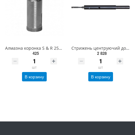
Алмазна коронка S & R 25x67 мм сталь(400025067)
Стрижень центруючий до коронок 200мм EHD2000S
425
2 828
шт
шт
В корзину
В корзину