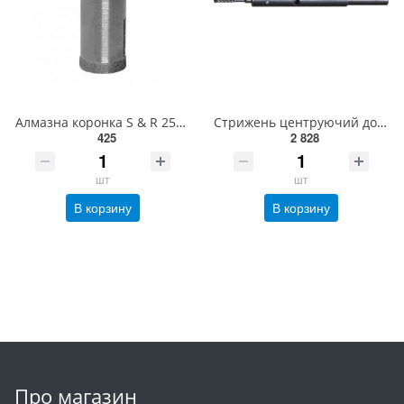
Алмазна коронка S & R 25x67 мм сталь(400025067)
Стрижень центруючий до коронок 200мм EHD2000S
425
2 828
шт
шт
В корзину
В корзину
Про магазин