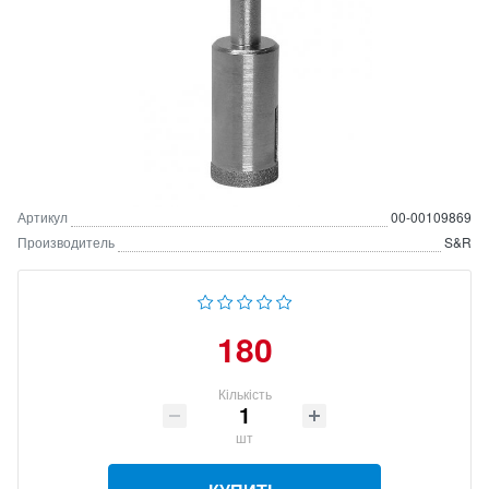
Артикул
00-00109869
Производитель
S&R
180
Кількість
шт