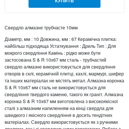
КУПИТЬ
Свердло алмазне трубчасте 10мм
Діаметр, мм : 10 Довжина, мм : 67 Керамічна плитка:
найбільш підходяща Устаткування : Дриль Тип : Для
мокрого свердління Камінь : рідко може бути
застосована S & R 10x67 мм сталь - трубчастий
свердло алмазне використовується для свердління
отворів в склі, керамічній плитці, кахлі, мармурі, шифер
та інших матеріалах не містять метал. Алмазна коронка
S & R 10x67 мм сталь не використовується для
свердління твердого каменю, такого як граніт. Алмазна
коронка S & R 10x67 мм виготовлена з високоякісної
сталі з алмазним напиленням на кінці свердла для
швидкого і якісного свердління в досить тендітних
матеріалах. Свердло використовується як з ручними
дрилями, так і зі свердлильними верстатами. Робота з