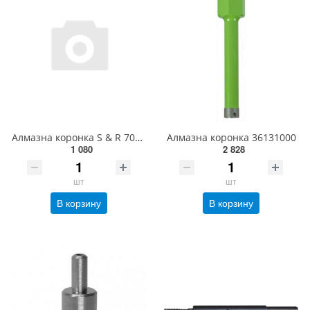
Алмазна коронка S & R 70x67 мм сталь(400070067)
Алмазна коронка 36131000
1 080
2 828
шт
шт
В корзину
В корзину