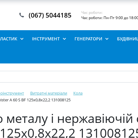
Час роботи:
(067) 5044185
Час роботи: Пн-Пт 9:00 до 18:0
ПЛАСТИК
ІНСТРУМЕНТ
ГЕНЕРАТОРИ
БУДІВНИ
роінструмент
Витратні матеріали
Кола
ister A 60 S BF 125x0,8x22,2 131008125
о металу і нержавіючій с
F 125x0,8x22,2 13100812