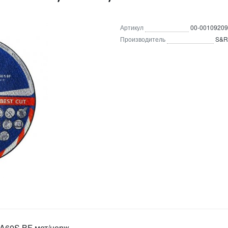
Артикул
00-00109209
Производитель
S&R
 A60S BF мет/нерж.