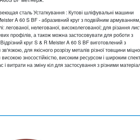
жавеющая сталь Устаткування : Кутові шліфувальні машини
Meister A 60 S BF - абразивний круг з подвійним армуванням
і: легованої, нелегованої, високолегованої; для різання ли
левих профілів, а також можна застосовувати для роботи з
Відрізний круг S & R Meister A 60 S BF виготовлений з
зв'язкою, для якісного розрізу металів різної товщини міцно
я високою зносостійкістю, високим ресурсом і широким спек
с і витрати на зміну кіл для застосування з різними матеріа