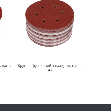
Круг шліфувальний з наждачн. паперу з липучкою YATO: Ø=225мм, Р60, до YT-82340 і YT-82350, 3шт [60]
Круг шліфувальний з наждачн. паперу з липучкою YATO: Ø= 150мм, Р100, 6 отв до YT-09739, -09740, 50шт
330