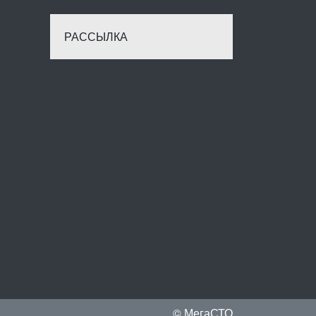
РАССЫЛКА
© МегаСТО