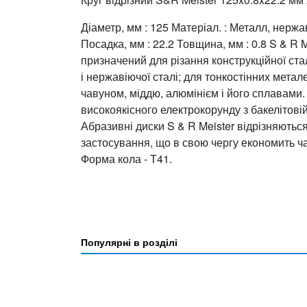
Діаметр, мм : 125 Матеріал. : Металл, нер
Посадка, мм : 22.2 Товщина, мм : 0.8 S & R 
призначений для різання конструкційної стал
і нержавіючої сталі; для тонкостінних мета
чавуном, міддю, алюмінієм і його сплавами. 
високоякісного електрокорунду з бакелітовій 
Абразивні диски S & R Meister відрізняютьс
застосування, що в свою чергу економить ча
Форма кола - Т41.
Популярні в розділі