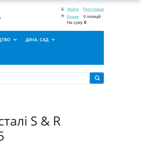
Увійти
Реєстрація
Кошик
0 позицій
0
На суму
0
ЦТВО
ДАЧА, САД
талі S & R
5