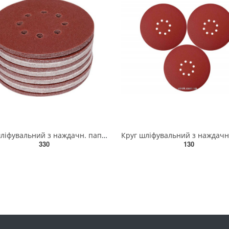
Круг шліфувальний з наждачн. паперу з липучкою YATO: Ø= 150мм, Р120, 8 отв до YT-82206, -82207, 50шт
330
130