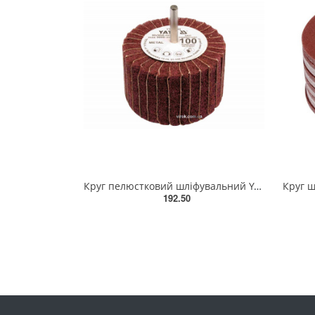
Круг пелюстковий шліфувальний YATO : подовжений Ø=80 мм, К200, шпиндель Ø= 6 мм, H= 50 мм [10/60] YT
192.50