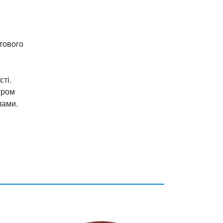
,
стового
сті.
тром
лами.