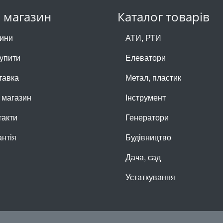
 магазин
Каталог товарів
ини
АТИ, РТИ
купити
Елеватори
тавка
Метал, пластик
 магазин
Інструмент
такти
Генератори
антія
Будівництво
Дача, сад
Устаткування