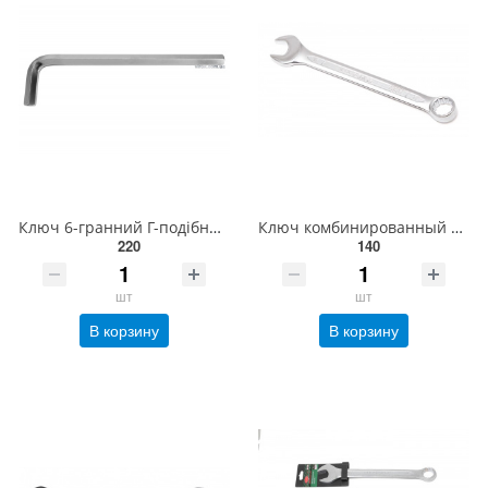
Ключ 6-гранний Г-подібний 2-сторонній YATO Cr-V, М 14 мм, 56 х 236 мм [25/50] YT-05444
Ключ комбинированный 25мм ROCKFORCE RF-75525
220
140
шт
шт
В корзину
В корзину