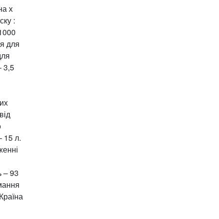
на х
ску :
 1000
я для
для
 3,5
вих
від
о
 15 л.
женні
 – 93
имання
 Країна