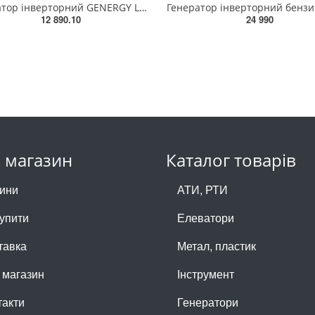
Генератор інверторний GENERGY LIMITED 1000i 0,8 кВт(240053090)
12 890.10
24 990
 магазин
Каталог товарів
ини
АТИ, РТИ
купити
Елеватори
тавка
Метал, пластик
 магазин
Інструмент
такти
Генератори