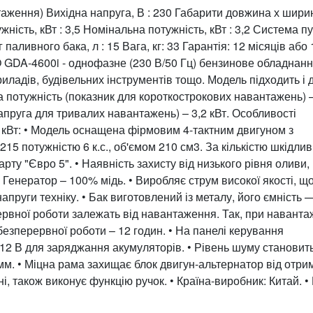
таження) Вихідна напруга, В : 230 Габарити довжина х шири
ість, кВт : 3,5 Номінальна потужність, кВт : 3,2 Система пу
паливного бака, л : 15 Вага, кг: 33 Гарантія: 12 місяців або
GDA-4600i - однофазне (230 В/50 Гц) бензинове обладнанн
ладів, будівельних інструментів тощо. Модель підходить і 
 потужність (показник для короткострокових навантажень) –
пруга для тривалих навантажень) – 3,2 кВт. Особливості
 кВт: • Модель оснащена фірмовим 4-тактним двигуном з
 потужністю 6 к.с., об'ємом 210 см3. За кількістю шкідли
рту "Євро 5". • Наявність захисту від низького рівня оливи, 
• Генератор – 100% мідь. • Виробляє струм високої якості, щ
пруги техніку. • Бак виготовлений із металу, його ємність —
ервної роботи залежать від навантаження. Так, при наванта
езперервної роботи – 12 годин. • На панелі керування
а 12 В для заряджання акумуляторів. • Рівень шуму становить
0 мм. • Міцна рама захищає блок двигун-альтернатор від отр
 також виконує функцію ручок. • Країна-виробник: Китай. •