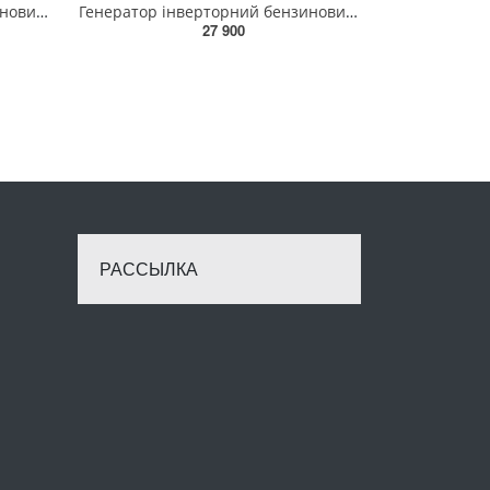
Генератор інверторний бензиновий FOGO F2001IS 2 кВт (240710090)
Генератор інверторний бензиновий GENERGY LIMITED 1500i 1,6 кВт(240021090)
27 900
РАССЫЛКА