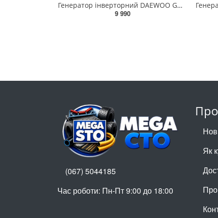
Генератор інверторний DAEWOO GDA-2500i(240716090)
9 990
Про
Нов
Як 
Дос
(067) 5044185
Про
Час роботи: Пн-Пт 9:00 до 18:00
Кон