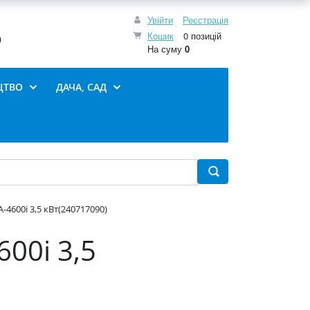
Увійти
Реєстрація
Кошик
0 позицій
0
На суму
0
ЦТВО
ДАЧА, САД
600i 3,5 кВт(240717090)
00i 3,5