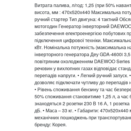
Витрата палива, л/год: 1,25 (при 50% наван
висота, мм : 470х520х440 Максимальна потужн
ручний стартер Тип двигуна: 4 тактний Обсяг 
мотогодин Генератор інверторний DAEWOO 
забезпечення електроенергією побутових при
підключення цифрової техніки. Максимальна
кВт. Номінальна потужність (максимальна на
інверторного генератора Деу GDA-4600i 3,5
повітряним охолодженням DAEWOO Series 215
речовин у вихлопних газах відповідає станда
перепадів напруги. • Легкий ручний запуск. 
дозволяє підключати чутливу до перепадів на
• Рівень споживання бензину та час безпер
50% споживання становитиме 1,25 л, а час б
знаходяться 2 розетки 230 В 16 А, 1 розетк
дБ. • Маса – 33 кг. • Габарити: 470х520х44
механічних пошкоджень при транспортуванні,
бренду: Корея.