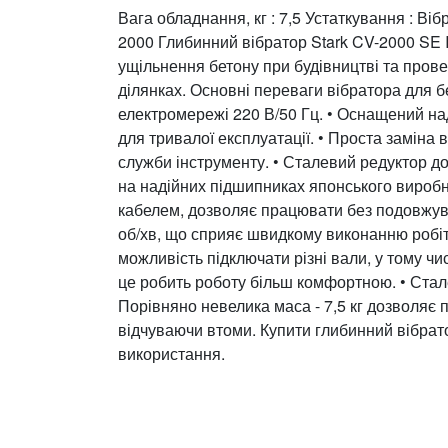
Вага обладнання, кг : 7,5 Устаткування : Вібр
2000 Глибинний вібратор Stark CV-2000 SE In
ущільнення бетону при будівництві та пров
ділянках. Основні переваги вібратора для бе
електромережі 220 В/50 Гц. • Оснащений на
для тривалої експлуатації. • Проста заміна 
служби інструменту. • Сталевий редуктор д
на надійних підшипниках японського вироб
кабелем, дозволяє працювати без подовжува
об/хв, що сприяє швидкому виконанню робіт.
можливість підключати різні вали, у тому чи
це робить роботу більш комфортною. • Стале
Порівняно невелика маса - 7,5 кг дозволяє
відчуваючи втоми. Купити глибинний вібрато
використання.