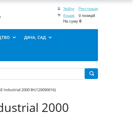
Увійти
Реєстрація
Кошик
0 позицій
0
На суму
0
ЦТВО
ДАЧА, САД
 Industrial 2000 Вт(120090016)
ustrial 2000