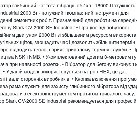
атор глибинний Частота вібрації, об / хв : 18000 Потужність, 
dustrial 2000 Вт - потужний і компактний інструмент для
еденні ремонтних робіт. Призначений для роботи на середні
тону Stark CV-2000 SE Industrial: • Працює від побутової
дійним двигуном 2000 Вт зі збільшеним ресурсом використ
вугільних щіток, заощадить час і дозволить збільшити термін
обре відводить тепло, сприяє тривалому терміну служби. • 
ництва NSK і NMB. • Укомплектований довгим 3-метровим г
ча при наявності розетки. • Вібратор для бетону виконує 1
 • У даній моделі використовується патрон HEX, це дає
слі і вали сторонніх виробників. • Кнопка включення прогум
ва рама служить для захисту глибинного вібратора від удар
 працювати з електроінструментом протягом тривалого часу,
р Stark CV-2000 SE Industrial рекомендується для професій