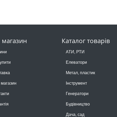
 магазин
Каталог товарів
ини
АТИ, РТИ
купити
Елеватори
тавка
Метал, пластик
 магазин
Інструмент
такти
Генератори
антія
Будівництво
Дача, сад