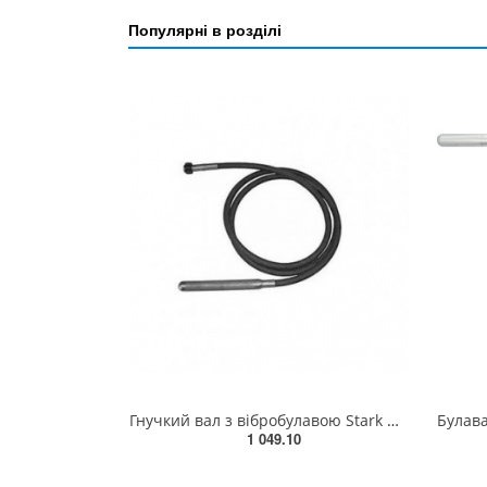
Популярні в розділі
Гнучкий вал з вібробулавою Stark HVZ1.535 SE 120050016.01(120050016.01)
1 049.10