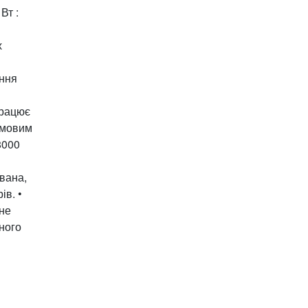
Вт :
х
ання
Працює
умовим
8000
ована,
ів. •
 не
ного