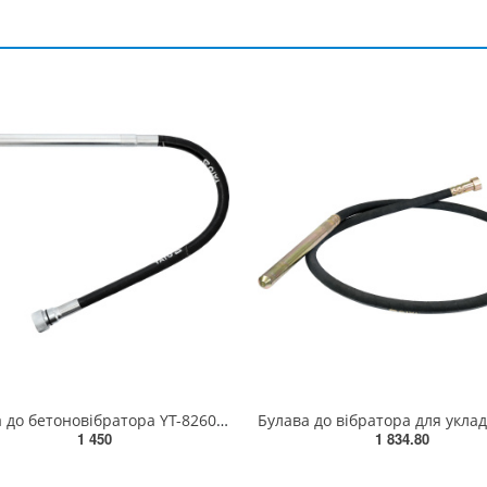
Булава до бетоновібратора YT-82604 YATO L= 1.2 м, Ø= 25 мм [4/60] YT-82597
1 450
1 834.80