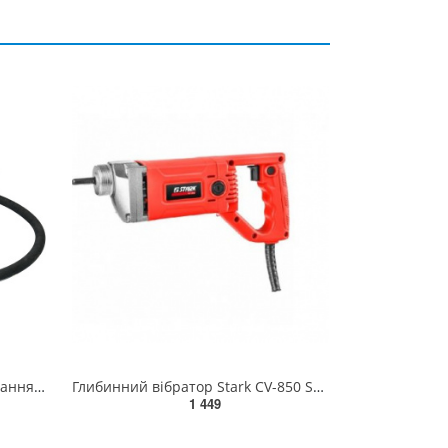
Булава до вібратора для укладання бетону YT-82600; l= 3 м, Ø= 35 мм ZY82600-29
Глибинний вібратор Stark CV-850 SE Industrial 220 В(120050016)
1 449