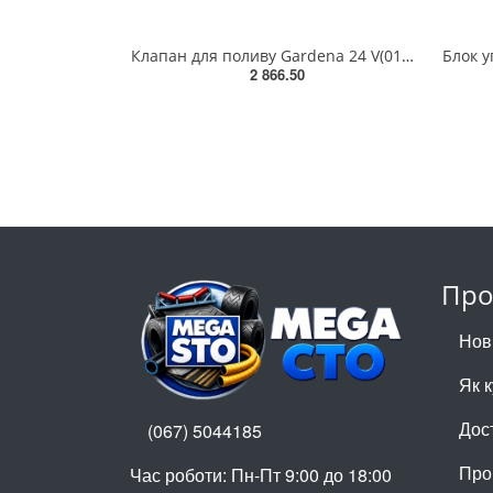
Клапан для поливу Gardena 24 V(01278-27.000.00)
2 866.50
Про
Нов
Як 
Дос
(067) 5044185
Про
Час роботи: Пн-Пт 9:00 до 18:00