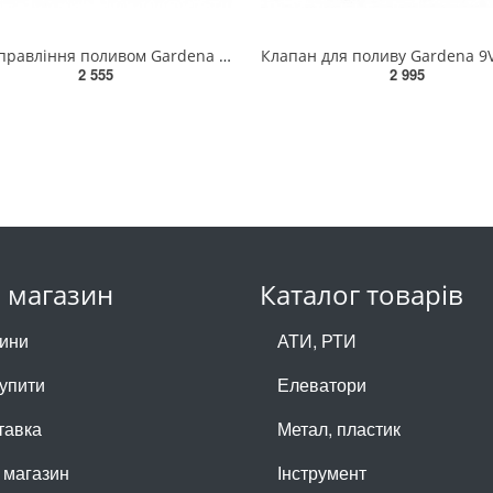
Блок управління поливом Gardena 9 V Bluetooth®(01287-20.000.00)
2 555
2 995
 магазин
Каталог товарів
ини
АТИ, РТИ
купити
Елеватори
тавка
Метал, пластик
 магазин
Інструмент