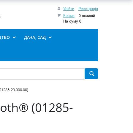
Увійти
Реєстрація
Кошик
0 позицій
0
На суму
0
ЦТВО
ДАЧА, САД
1285-29.000.00)
oth® (01285-