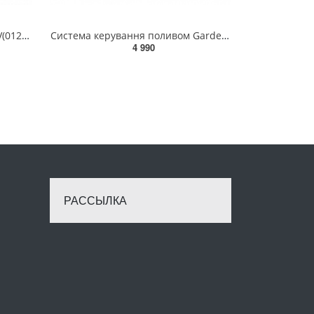
Клапан для поливу Gardena 9V(01251-20.000.00)
Система керування поливом Gardena 6030 Classic(01284-29.000.00)
4 990
РАССЫЛКА