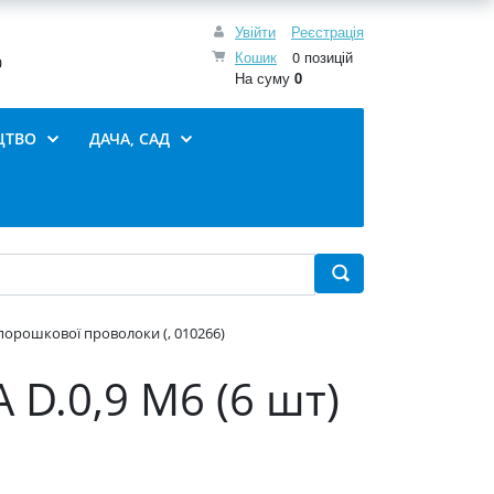
Увійти
Реєстрація
Кошик
0 позицій
0
На суму
0
ЦТВО
ДАЧА, САД
 порошкової проволоки (, 010266)
 D.0,9 М6 (6 шт)