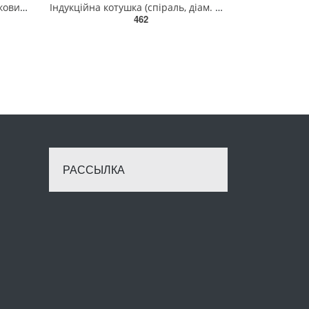
Запобіжник DECA 15А "Пластиковий" (10 шт/уп) SMART 119, CLASS 12A
Індукційна котушка (спіраль, діам. 3/4 ") для IND-1000W 34-COIL G.I.KRAFT
462
РАССЫЛКА