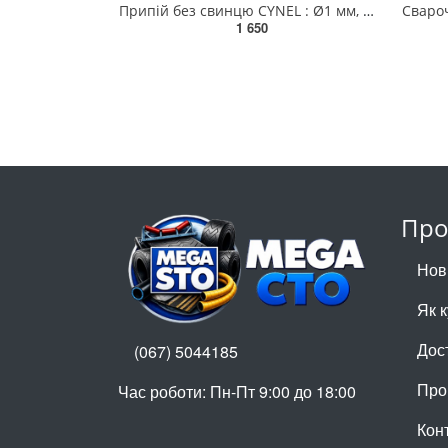
Припій без свинцю CYNEL : Ø1 мм, Sn99,3-Cu0,7 дротяний на котушці з флюсом m= 250 г [20] 76853
1 650
Про
Нов
Як 
Дос
(067) 5044185
Про
Час роботи: Пн-Пт 9:00 до 18:00
Кон