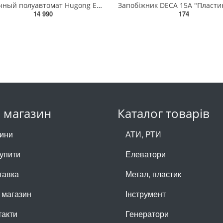
Сварочный полуавтомат Hugong ExtreMig 180 - (HUGONG - 750050180)
14 990
174
 магазин
Каталог товарів
ини
АТИ, РТИ
купити
Елеватори
тавка
Метал, пластик
 магазин
Інструмент
такти
Генератори