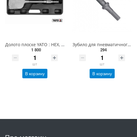
Долото плоске YATO : HEX, L= 450 мм, w= 125 мм [5] YT-47372
Зубило для пневматичного молотка плоске (молоток) TOPTUL KAJA10G1
1 800
294
шт
шт
В корзину
В корзину