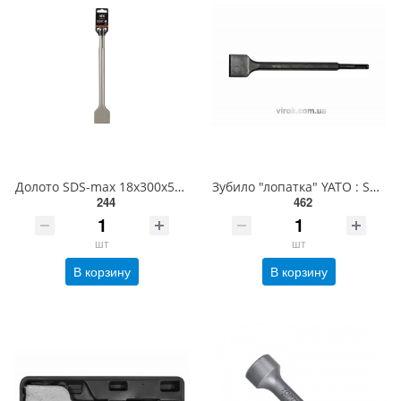
Долото SDS-max 18x300x50 мм AEG ASDSC1830050 4932479275
Зубило "лопатка" YATO : SDS+, 40х14 x 250 мм. CrV [6/48] YT-4723
244
462
шт
шт
В корзину
В корзину