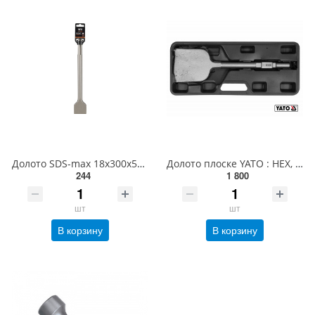
Долото SDS-max 18x300x50 мм AEG ASDSC1830050 4932479275
Долото плоске YATO : HEX, L= 450 мм, w= 125 мм [5] YT-47372
244
1 800
шт
шт
В корзину
В корзину