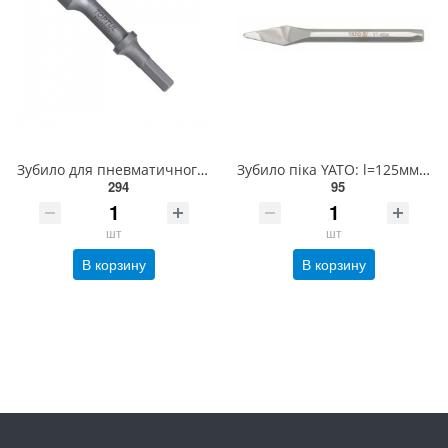
Зубило для пневматичного молотка плоске (молоток) TOPTUL KAJA10G1
Зубило піка YATO: l=125мм [20/120] YT-4694
294
95
шт
шт
В корзину
В корзину