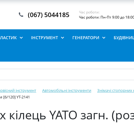
Час роботи:
(067) 5044185
Час роботи: Пн-Пт 9:00 до 18:0
ПЛАСТИК
ІНСТРУМЕНТ
ГЕНЕРАТОРИ
БУДІВНИ
рвісний інструмент
Автомобільні інструменти
Знімачі стопорних 
 [6/120] YT-2141
 кілець YATO загн. (р