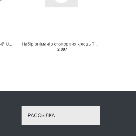
Знімач зовнішніх кілець прямий U15108
Набір знімачів стопорних кілець TOPTUL 4 од. (в чохлі) GPAQ0401
2 097
РАССЫЛКА