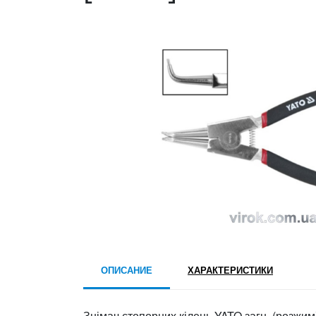
ОПИСАНИЕ
ХАРАКТЕРИСТИКИ
Знімач стопорних кілець YATO загн. (розжим)