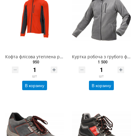
Кофта флісова утеплена робоча з поліестеру YATO розмір M, червоно-чорна, 3 кишені [10] YT-79201
Куртка робоча з грубого фліса YATO, XL, сіра, 3 кишені, зміцнювальні нашивки, 100% поліестер [10] YT
950
1 500
шт
шт
В корзину
В корзину