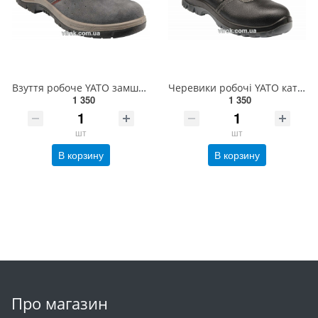
Взуття робоче YATO замшеве, розм. 39(DW) YT-80572
Черевики робочі YATO категорія S3, розм. 46(DW) YT-80801
1 350
1 350
шт
шт
В корзину
В корзину
Про магазин