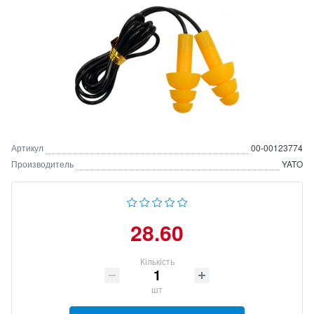
Артикул
00-00123774
Производитель
YATO
28.60
Кількість
шт