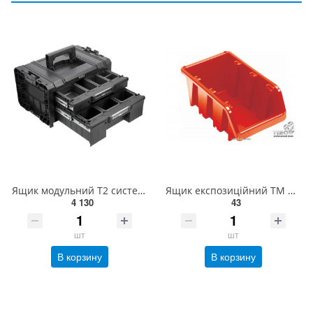
Ящик модульний Т2 системи S12 пластиковий YATO з 2 комірковими шуфлядами, 450x313x245 мм [1] YT-0897
Ящик експозиційний ТМ ВІРОК "Ергобокс"; 90 х 118 х 198 мм 79V173
4 130
43
шт
шт
В корзину
В корзину