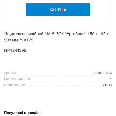
КУПИТЬ
Ящик експозиційний ТМ ВІРОК "Ергобокс"; 150 х 198 х
298 мм 79V175
NP12-R395
Артикул
00-00188314
Базовая единица
шт
Производитель
VIROK
Популярні в розділі