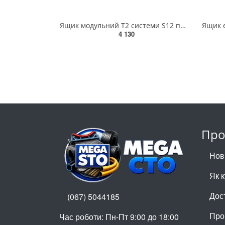
Ящик модульний Т2 системи S12 пластиковий YATO з 2 комірковими шуфлядами, 450x313x245 мм [1] YT-0897
4 130
Про
Нов
Як 
Дос
(067) 5044185
Про
Час роботи: Пн-Пт 9:00 до 18:00