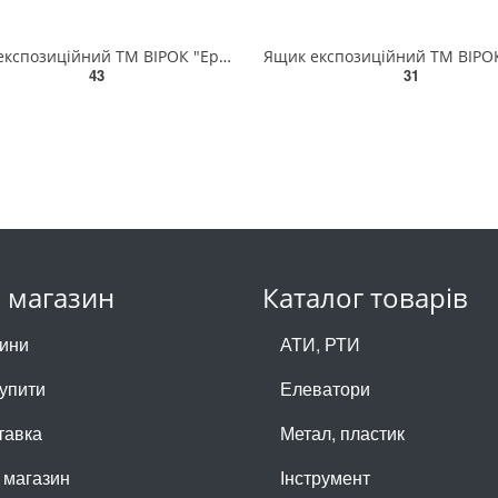
Ящик експозиційний ТМ ВІРОК "Ергобокс"; 90 х 118 х 198 мм 79V173
43
31
 магазин
Каталог товарів
ини
АТИ, РТИ
купити
Елеватори
тавка
Метал, пластик
 магазин
Інструмент