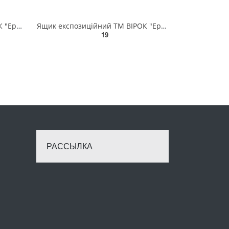
Ящик експозиційний ТМ ВІРОК "Ергобокс"; 70 х 98 х 158 мм 79V172
Ящик експозиційний ТМ ВІРОК "Ергобокс"; 60 х 78 х 118 мм 79V171
19
РАССЫЛКА