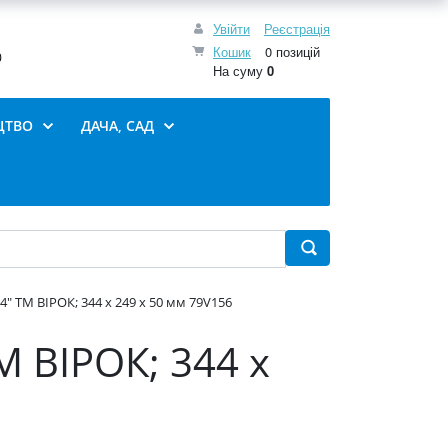
Увійти
Реєстрація
Кошик
0 позицій
0
На суму
0
ЦТВО
ДАЧА, САД
" ТМ ВІРОК; 344 х 249 х 50 мм 79V156
М ВІРОК; 344 х