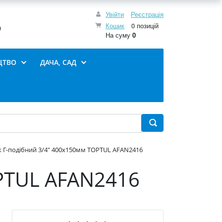
Увійти
Реєстрація
Кошик
0 позицій
0
На суму
0
ЦТВО
ДАЧА, САД
 Г-подібний 3/4" 400х150мм TOPTUL AFAN2416
OPTUL AFAN2416