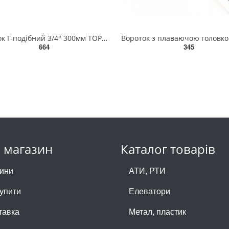
Вороток Г-подібний 3/4" 300мм TOPTUL AFAO2412
664
345
 магазин
Каталог товарів
ини
АТИ, РТИ
купити
Елеватори
тавка
Метал, пластик