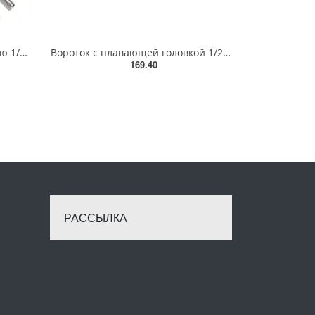
Вороток з плаваючою головкою 1/2" 250мм TOPTUL з фіксацією CTCJ1610
Вороток с плавающей головкой 1/2" 250мм TOPTUL CTCK1625
169.40
РАССЫЛКА