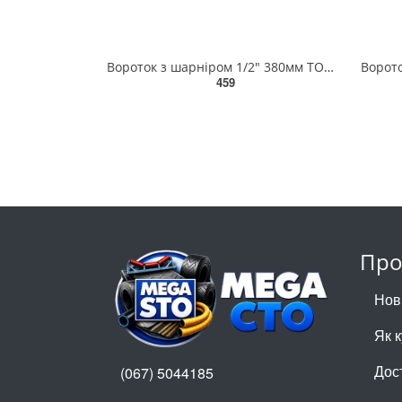
Вороток з шарніром 1/2" 380мм TOPTUL CFAE1615
459
Про
Нов
Як 
Дос
(067) 5044185