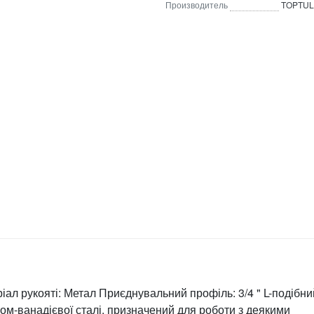
Производитель
TOPTUL
ал рукояті: Метал Приєднувальний профіль: 3/4 " L-подібни
м-ванадієвої сталі, призначений для роботи з деякими