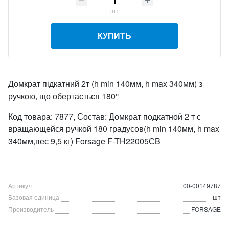
шт
КУПИТЬ
Домкрат підкатний 2т (h min 140мм, h max 340мм) з
ручкою, що обертається 180°
Код товара: 7877, Состав: Домкрат подкатной 2 т с
вращающейся ручкой 180 градусов(h min 140мм, h max
340мм,вес 9,5 кг) Forsage F-TH22005СB
Артикул
00-00149787
Базовая единица
шт
Производитель
FORSAGE