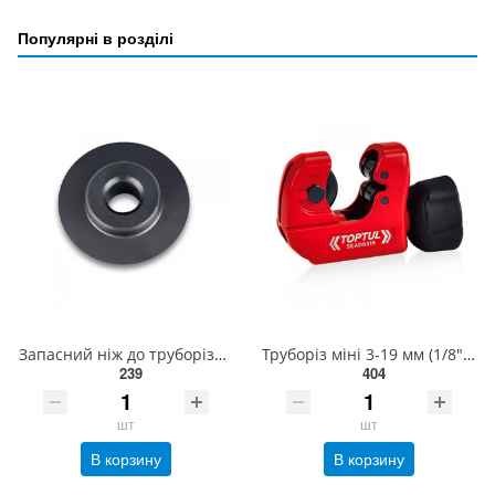
Популярні в розділі
Запасний ніж до труборіза SEAD0319 d 20 мм TOPTUL SLAE2020
Труборіз міні 3-19 мм (1/8"-3/4") TOPTUL SEAD0319
239
404
шт
шт
В корзину
В корзину