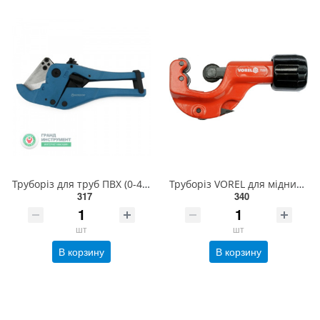
Труборіз для труб ПВХ (0-42мм) професійний PVC0202 СТАНДАРТ
Труборіз VOREL для мідних/ алюмінієвих/ ПВХ труб Ø= 3- 32 мм, 2 різці Ø= 18/5 мм, t= 4 мм [60] 78381
317
340
шт
шт
В корзину
В корзину