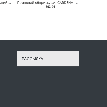
Обприскувач ранцевий важільний XP-12
Помповий обприскувач GARDENA 1,25 л(11120-20.000.00)
1 663.94
РАССЫЛКА