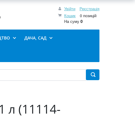
Увійти
Реєстрація
Кошик
0 позицій
0
На суму
0
ЦТВО
ДАЧА, САД
 л (11114-