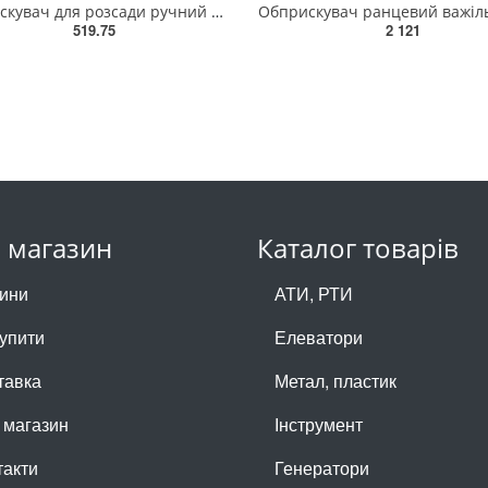
Обприскувач для розсади ручний GARDENA 11102-20.000.00(11102-20.000.00)
519.75
2 121
 магазин
Каталог товарів
ини
АТИ, РТИ
купити
Елеватори
тавка
Метал, пластик
 магазин
Інструмент
такти
Генератори