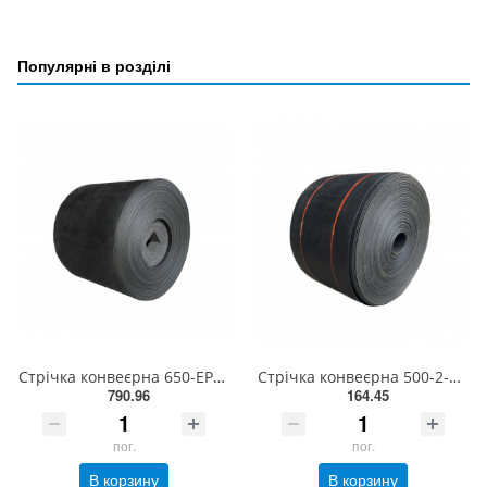
Популярні в розділі
Стрічка конвеєрна 650-EP320/3 3+2 з вальцованими краями BANTSAN type Y (100 м)
Стрічка конвеєрна 500-2-БКНЛ-65-0-0 з вальцованими краями EXCELLENT
790.96
164.45
пог.
пог.
В корзину
В корзину