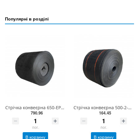
Популярні в розділі
Стрічка конвеєрна 650-EP320/3 3+2 з вальцованими краями BANTSAN type Y (100 м)
Стрічка конвеєрна 500-2-БКНЛ-65-0-0 з вальцованими краями EXCELLENT
790.96
164.45
пог.
пог.
В корзину
В корзину