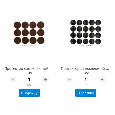
Протектор самоклеючий повстяний VOREL, Ø=28мм/12шт. (коричневі) [60/720] 74853
Протектор самоклеючий антиковзкий VOREL Ø= 20 мм, упак. 20 шт. (чорні) [60/720] 74818
19
22
шт
шт
В корзину
В корзину