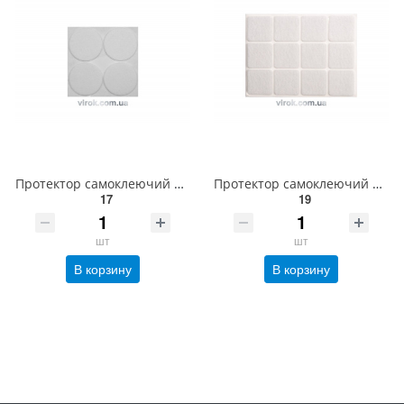
Протектор самоклеючий антиковзкий VOREL, 40мм, набір 4шт. (білі) [60/720] 74835
Протектор самоклеючий повстяний VOREL, 28х28мм, набір 12шт. [60/720] 74843
17
19
шт
шт
В корзину
В корзину