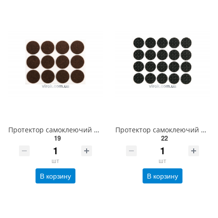
Протектор самоклеючий повстяний VOREL, Ø=28мм/12шт. (коричневі) [60/720] 74853
Протектор самоклеючий антиковзкий VOREL Ø= 20 мм, упак. 20 шт. (чорні) [60/720] 74818
19
22
шт
шт
В корзину
В корзину