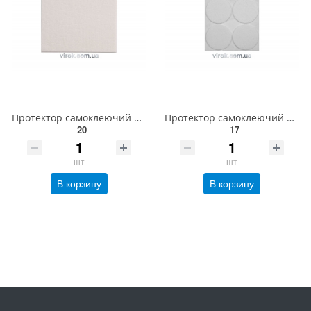
Протектор самоклеючий повстяний VOREL 100х120мм. (білий) [60/720] 74849
Протектор самоклеючий антиковзкий VOREL, 40мм, набір 4шт. (білі) [60/720] 74835
20
17
шт
шт
В корзину
В корзину