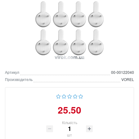
Артикул
00-00122040
Производитель
VOREL
25.50
Кількість
шт