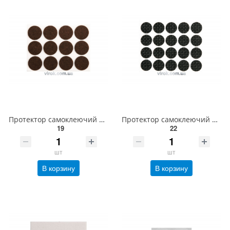
Протектор самоклеючий повстяний VOREL, Ø=28мм/12шт. (коричневі) [60/720] 74853
Протектор самоклеючий антиковзкий VOREL Ø= 20 мм, упак. 20 шт. (чорні) [60/720] 74818
19
22
шт
шт
В корзину
В корзину