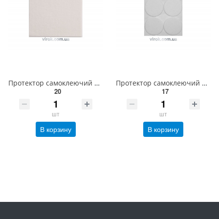
Протектор самоклеючий повстяний VOREL 100х120мм. (білий) [60/720] 74849
Протектор самоклеючий антиковзкий VOREL, 40мм, набір 4шт. (білі) [60/720] 74835
20
17
шт
шт
В корзину
В корзину