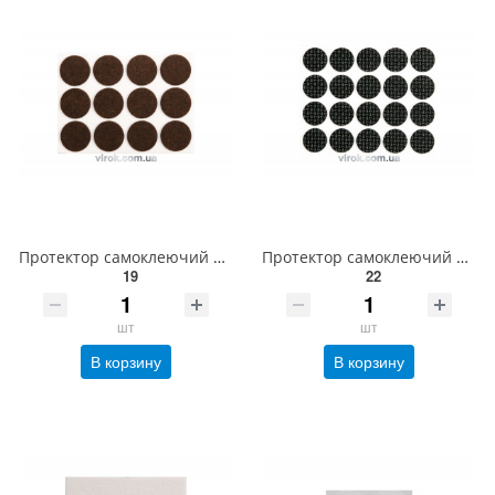
Протектор самоклеючий повстяний VOREL, Ø=28мм/12шт. (коричневі) [60/720] 74853
Протектор самоклеючий антиковзкий VOREL Ø= 20 мм, упак. 20 шт. (чорні) [60/720] 74818
19
22
шт
шт
В корзину
В корзину