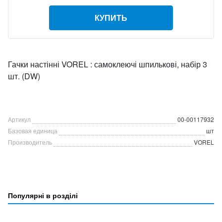
КУПИТЬ
Гачки настінні VOREL : самоклеючі шпилькові, набір 3
шт. (DW)
Артикул
00-00117932
Базовая единица
шт
Производитель
VOREL
Популярні в розділі