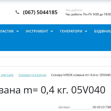
Час роботи:
(067) 5044185
Час роботи: Пн-Пт 9:00 до 18:0
ПЛАСТИК
ІНСТРУМЕНТ
ГЕНЕРАТОРИ
БУДІВНИ
 для саду
Сокири та колуни
Сокира VIROK кована m= 0,4 кг. 05V040
ана m= 0,4 кг. 05V040
Артикул
00-00121788