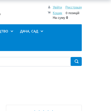
Увійти
Реєстрація
Кошик
0 позицій
0
На суму
0
ЦТВО
ДАЧА, САД