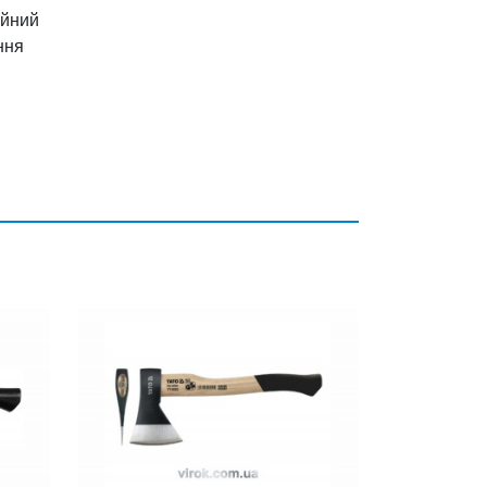
йний
ння