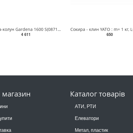
Сокира-колун Gardena 1600 S(08718-48.000.00)
4 611
650
 магазин
Каталог товарів
ини
АТИ, РТИ
купити
Елеватори
тавка
Метал, пластик