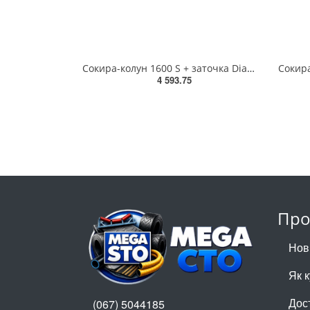
Сокира-колун 1600 S + заточка Diamond ErgoTec, GARDENA 08718-30.000.00
4 593.75
Про
Нов
Як 
Дос
(067) 5044185