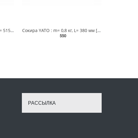
Сокира - клин YATO : m= 1 кг, L= 515 мм [6] YT-8011
Сокира YАТО : m= 0,8 кг, L= 380 мм [20] YT-8002
550
РАССЫЛКА