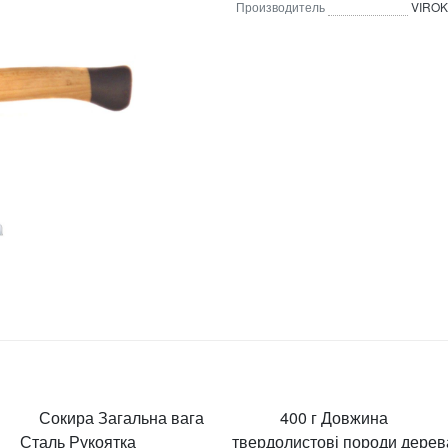
Производитель
VIROK
а Загальна вага 400 г Довжина
таль Рукоятка твердолистові породи дерев