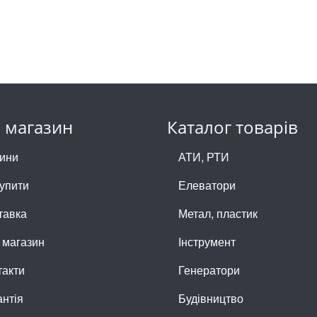
 магазин
Каталог товарів
ини
АТИ, РТИ
купити
Елеватори
тавка
Метал, пластик
 магазин
Інструмент
такти
Генератори
антія
Будівництво