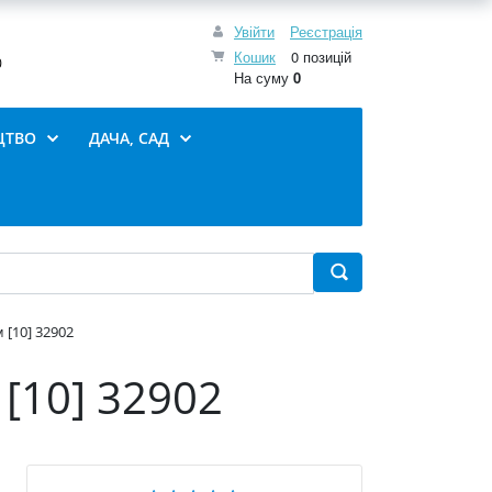
Увійти
Реєстрація
Кошик
0 позицій
0
На суму
0
ЦТВО
ДАЧА, САД
м [10] 32902
 [10] 32902