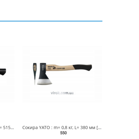
Сокира - клин YATO : m= 1 кг, L= 515 мм [6] YT-8011
Сокира YАТО : m= 0,8 кг, L= 380 мм [20] YT-8002
550