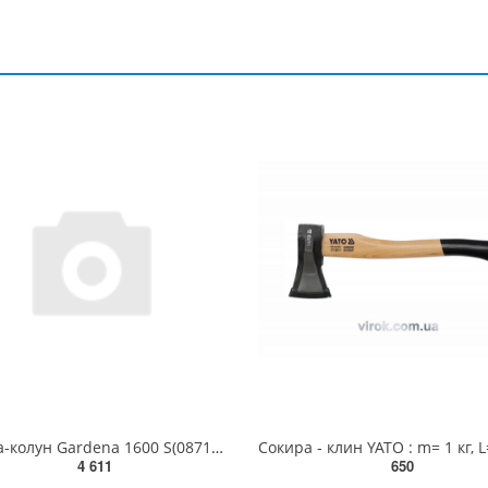
Сокира-колун Gardena 1600 S(08718-48.000.00)
4 611
650