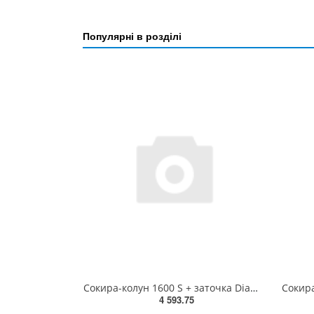
Популярні в розділі
Сокира-колун 1600 S + заточка Diamond ErgoTec, GARDENA 08718-30.000.00
4 593.75