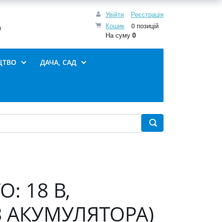
Увійти
Реєстрація
Кошик
0 позицій
0
На суму
0
ЦТВО
ДАЧА, САД
: 18 В,
ЕЗ АКУМУЛЯТОРА)