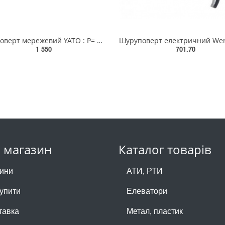
Шуруповерт мережевий YATO : P= 500 [Вт], 1600 [об./хв] (DW) YT-82070
1 550
701.70
 магазин
Каталог товарів
ини
АТИ, РТИ
купити
Елеватори
тавка
Метал, пластик