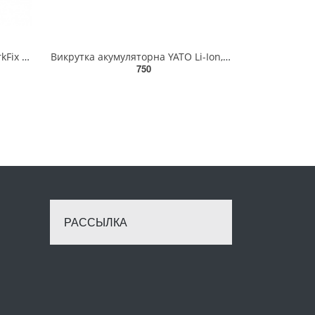
Шуруповерт електричний WerkFix EDC-500 WF WF.120050001
Викрутка акумуляторна YATO Li-Ion, 1.3 АхГод, 3.6 В; F=3 Nm, зі змінним корпусом [20] YT-82760
750
РАССЫЛКА