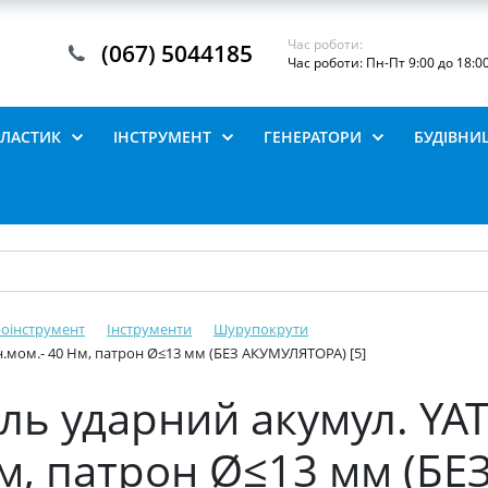
Час роботи:
(067) 5044185
Час роботи: Пн-Пт 9:00 до 18:0
ПЛАСТИК
ІНСТРУМЕНТ
ГЕНЕРАТОРИ
БУДІВНИ
роінструмент
Інструменти
Шурупокрути
н.мом.- 40 Нм, патрон Ø≤13 мм (БЕЗ АКУМУЛЯТОРА) [5]
ь ударний акумул. YATO
Нм, патрон Ø≤13 мм (Б