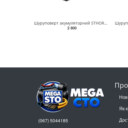
Шуруповерт акумуляторний STHOR: 20V Li-Ion. 2 АГод, КМ- 26 Nm, патрон до Ø- 0,8-10 мм [4] 78081
2 800
Про
Нов
Як 
Дос
(067) 5044185