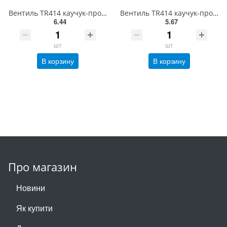
Вентиль TR414 каучук-продается только по упаковкам(100 шт)
Вентиль TR414 каучук-продается только по упаковкам(100 шт)
6.44
5.67
шт
шт
В корзину
В корзину
Про магазин
Новини
Як купити