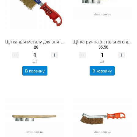
Щітка для металу для зняття іржі (латунний дріт, пластикова ручка) СТАНДАРТ BWPH0102
Щітка ручна з стального дроту VOREL, 3 ряди [12/120] 06930
26
35.50
шт
шт
В корзину
В корзину