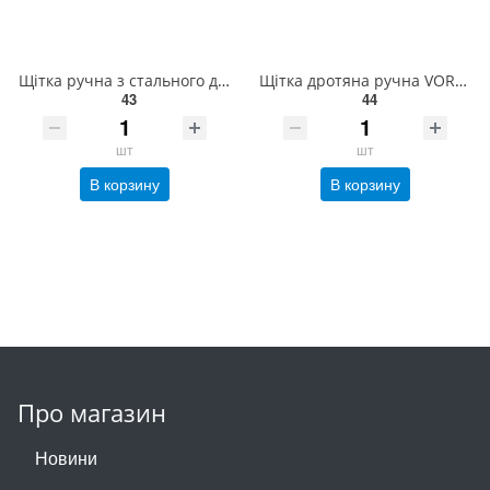
Щітка ручна з стального дроту VOREL, 5 рядів [12/120] 06950
Щітка дротяна ручна VOREL : латунний дріт, пластикова ручка [25/100] 06965
43
44
шт
шт
В корзину
В корзину
Про магазин
Новини