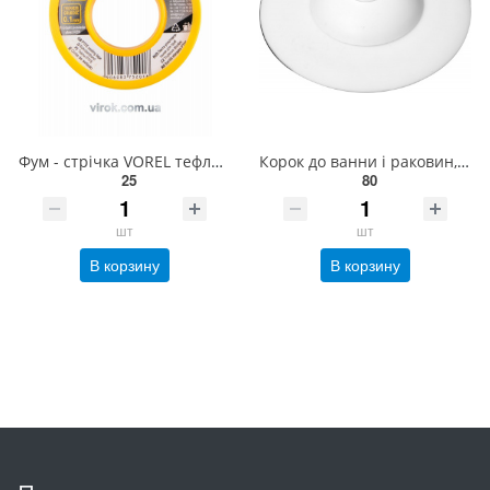
Фум - стрічка VOREL тефлонова ущільнююча, l= 12 м, b= 12 мм, h= 0,1мм [250/1000] 75201
Корок до ванни і раковин, силіконовий FALA, Ø= 100 мм, білий [240] 74781
25
80
шт
шт
В корзину
В корзину