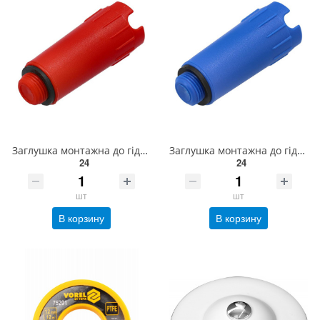
Заглушка монтажна до гідросистем VOREL Ø= 1/2", червона [20] 54901
Заглушка монтажна до гідросистем VOREL Ø= 1/2", синя [20] 54900
24
24
шт
шт
В корзину
В корзину