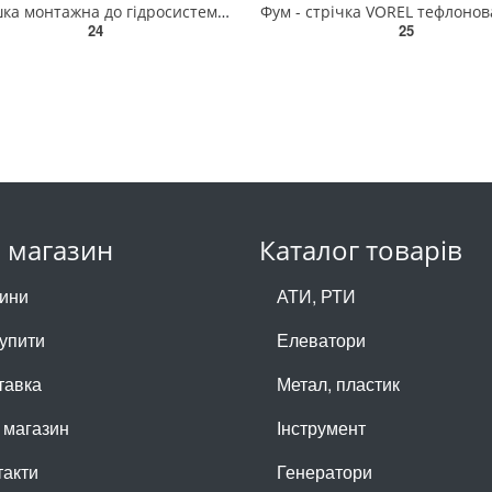
Заглушка монтажна до гідросистем VOREL Ø= 1/2", синя [20] 54900
24
25
 магазин
Каталог товарів
ини
АТИ, РТИ
купити
Елеватори
тавка
Метал, пластик
 магазин
Інструмент
такти
Генератори