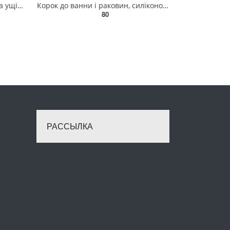
Фум - стрічка VOREL тефлонова ущільнююча, l= 12 м, b= 12 мм, h= 0,1мм [250/1000] 75201
Корок до ванни і раковин, силіконовий FALA, Ø= 100 мм, білий [240] 74781
80
РАССЫЛКА