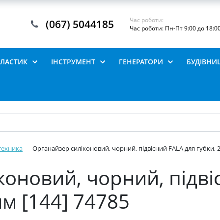
Час роботи:
(067) 5044185
Час роботи: Пн-Пт 9:00 до 18:0
ПЛАСТИК
ІНСТРУМЕНТ
ГЕНЕРАТОРИ
БУДІВНИ
техника
Органайзер силіконовий, чорний, підвісний FALA для губки, 2
коновий, чорний, підві
мм [144] 74785