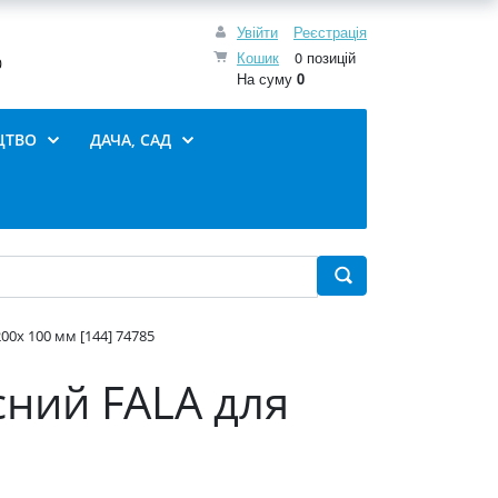
Увійти
Реєстрація
Кошик
0 позицій
0
На суму
0
ЦТВО
ДАЧА, САД
00х 100 мм [144] 74785
сний FALA для