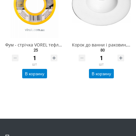
Фум - стрічка VOREL тефлонова ущільнююча, l= 12 м, b= 12 мм, h= 0,1мм [250/1000] 75201
Корок до ванни і раковин, силіконовий FALA, Ø= 100 мм, білий [240] 74781
25
80
шт
шт
В корзину
В корзину