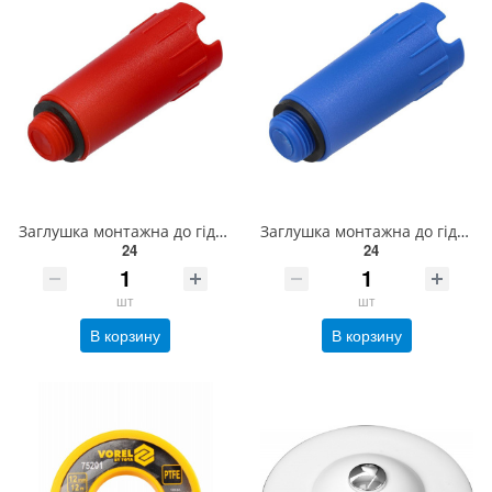
Заглушка монтажна до гідросистем VOREL Ø= 1/2", червона [20] 54901
Заглушка монтажна до гідросистем VOREL Ø= 1/2", синя [20] 54900
24
24
шт
шт
В корзину
В корзину