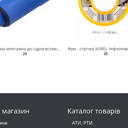
Заглушка монтажна до гідросистем VOREL Ø= 1/2", синя [20] 54900
24
25
 магазин
Каталог товарів
ини
АТИ, РТИ