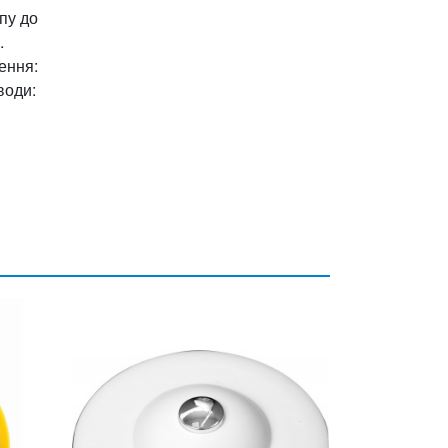
пу до
.
ення:
води: