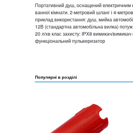
Портативний душ, оснащений електричним нас
ванної кімнати. 2-метровий шланг і 4-метр
приклад використання: душ, мийка автомобіл
12В (стандартна автомобільна вилка) потужн
20 л/хв клас захисту: IPX8 вимикач/вимикач 
функціональний пульверизатор
Популярні в розділі