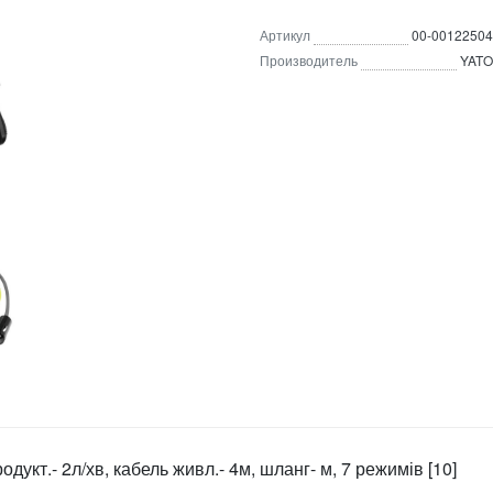
Артикул
00-00122504
Производитель
YATO
дукт.- 2л/хв, кабель живл.- 4м, шланг- м, 7 режимів [10]