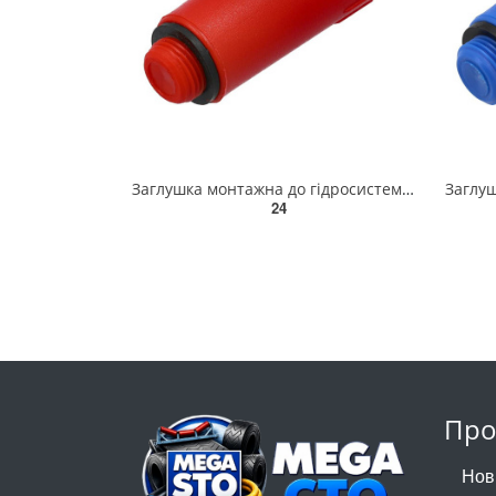
Заглушка монтажна до гідросистем VOREL Ø= 1/2", червона [20] 54901
24
Про
Нов