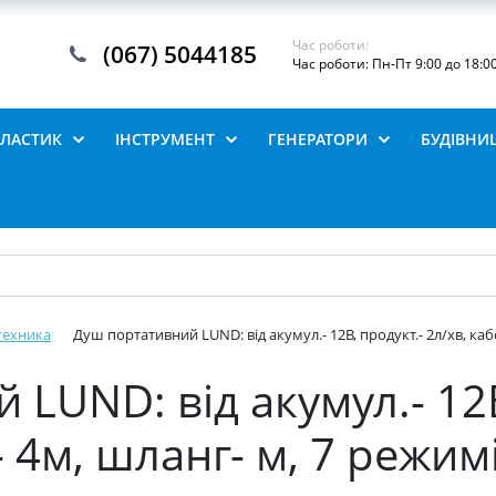
Час роботи:
(067) 5044185
Час роботи: Пн-Пт 9:00 до 18:0
ПЛАСТИК
ІНСТРУМЕНТ
ГЕНЕРАТОРИ
БУДІВНИ
техника
Душ портативний LUND: від акумул.- 12В, продукт.- 2л/хв, каб
LUND: від акумул.- 12В
 4м, шланг- м, 7 режимі