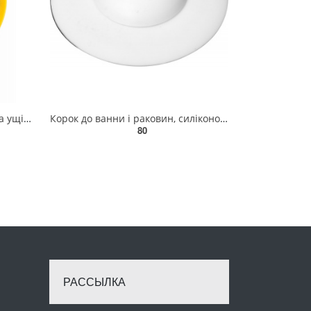
Фум - стрічка VOREL тефлонова ущільнююча, l= 12 м, b= 12 мм, h= 0,1мм [250/1000] 75201
Корок до ванни і раковин, силіконовий FALA, Ø= 100 мм, білий [240] 74781
80
РАССЫЛКА