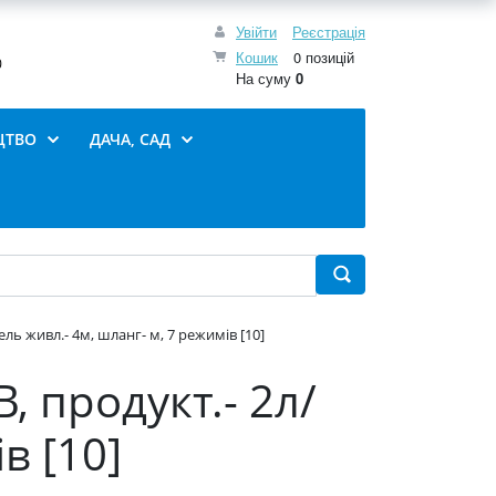
Увійти
Реєстрація
Кошик
0 позицій
0
На суму
0
ЦТВО
ДАЧА, САД
ель живл.- 4м, шланг- м, 7 режимів [10]
, продукт.- 2л/
в [10]