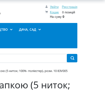
Увійти
Реєстрація
Кошик
0 позицій
0
На суму
0
ЦТВО
ДАЧА, САД
ою (5 ниток; 100%- поліестер), розм. 10 83V005
рапкою (5 ниток;