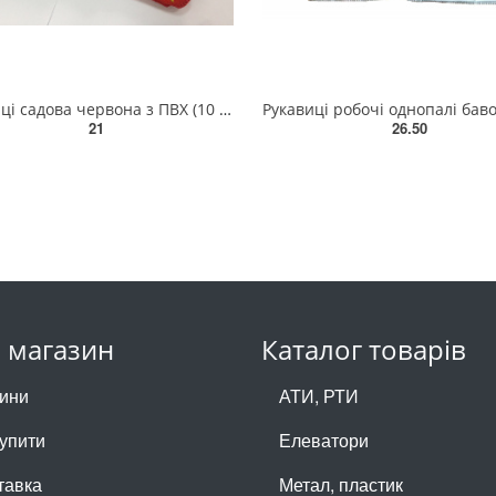
Рукавиці садова червона з ПВХ (10 клас,бавовна 40%,поліестр 60%)розм. 8 83V105
21
26.50
 магазин
Каталог товарів
ини
АТИ, РТИ
купити
Елеватори
тавка
Метал, пластик