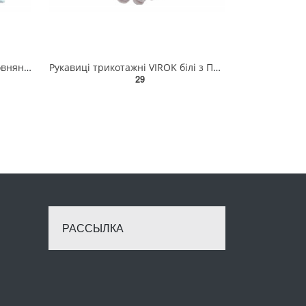
Рукавиці робочі однопалі бавовняні з брезентовим надолонником, вогнетривке покриття(DW) 83V150
Рукавиці трикотажні VIROK білі з ПВХ крапкою (5 ниток; 70%- бавовна, 30%- поліестер), розм. 10 83V00
29
РАССЫЛКА