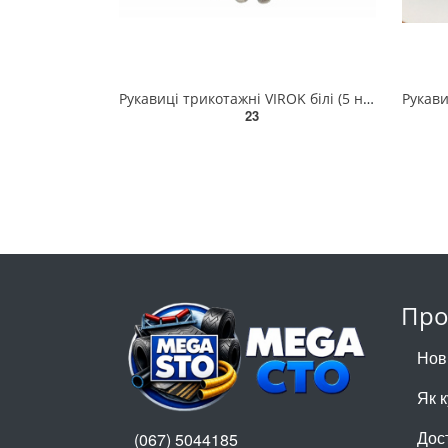
Рукавиці трикотажні VIROK білі (5 ниток; 70%- бавовна, 30%- поліестер), розм. 10 83V003
23
Про
Нов
Як 
Дос
(067) 5044185