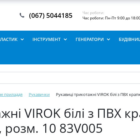
Час роботи:
(067) 5044185
Час роботи: Пн-Пт 9:00 до 18:0
ПЛАСТИК
ІНСТРУМЕНТ
ГЕНЕРАТОРИ
БУДІВНИ
не приладдя
Рукавички
Рукавиці трикотажні VIROK білі з ПВХ крапк
жні VIROK білі з ПВХ к
, розм. 10 83V005