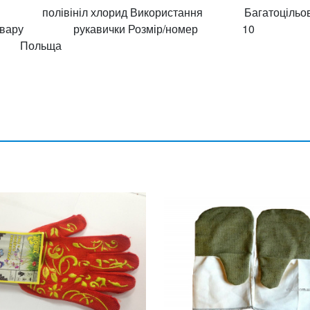
 полівініл хлорид Використання Багатоцільо
товару рукавички Розмір/номер 10
к Польща