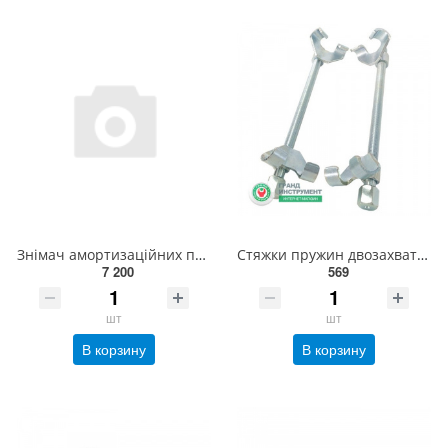
Знімач амортизаційних пружин YATO до l=300 мм McPherson; заг. l=400 мм, макс. зусилля-1500 кг [1/24]
Стяжки пружин двозахватні L300 (1 різьба) CS300R1 ХЗСО
7 200
569
шт
шт
В корзину
В корзину