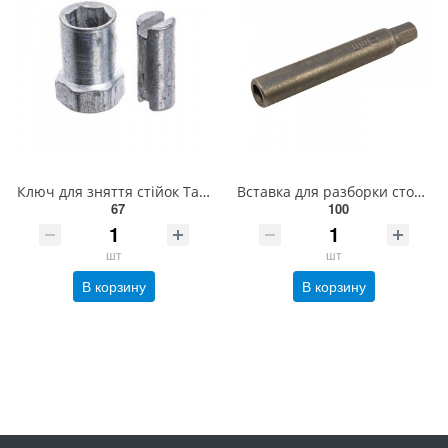
Ключ для зняття стійок Таврія, Ланос (Харків) СТТАВР
Вставка для разборки стойки амортизатора (Seat, Fiat, Citroen, Peugeot, Ford, Opel, Renault, JAP, PK
67
100
шт
шт
В корзину
В корзину