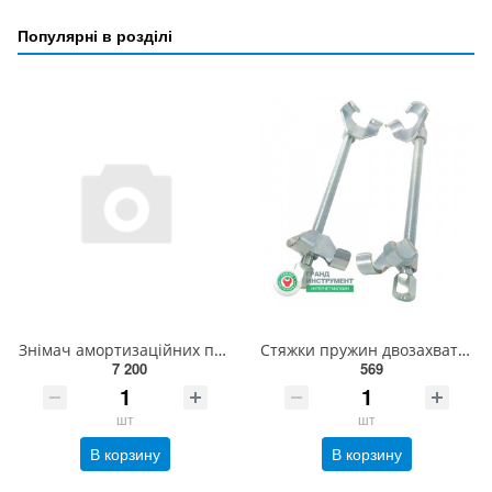
Популярні в розділі
Знімач амортизаційних пружин YATO до l=300 мм McPherson; заг. l=400 мм, макс. зусилля-1500 кг [1/24]
Стяжки пружин двозахватні L300 (1 різьба) CS300R1 ХЗСО
7 200
569
шт
шт
В корзину
В корзину