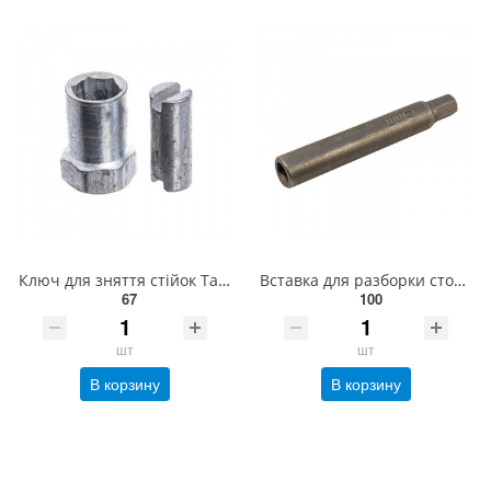
Ключ для зняття стійок Таврія, Ланос (Харків) СТТАВР
Вставка для разборки стойки амортизатора (Seat, Fiat, Citroen, Peugeot, Ford, Opel, Renault, JAP, PK
67
100
шт
шт
В корзину
В корзину