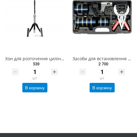
Хон для розточення циліндрів YATO Ø=32-89мм регульований з 3 каменями- 51х7мм, загальна l=230мм [50]
Засоби для встановлення поршневих кілець YATO Ø=50-100 мм, 10 елем. [4] YT-06373
539
2 700
шт
шт
В корзину
В корзину