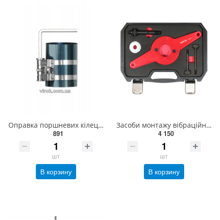
Оправка поршневих кілець YATO 4" Ø=100мм [30/60] YT-0636
Засоби монтажу вібраційного демпфера колін. вала YATO в автомоб. VAG, 5 елем. [5/100] YT-06260
891
4 150
шт
шт
В корзину
В корзину