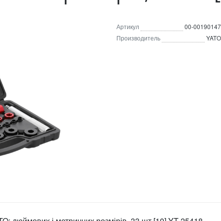
Артикул
00-00190147
Производитель
YATO
TO: дюймових і метричних розмірів, 33 шт [10] YT-25418