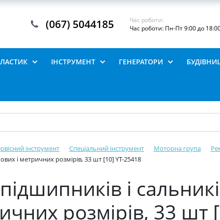
Час роботи:
(067) 5044185
Час роботи: Пн-Пт 9:00 до 18:0
ПЛАСТИК
ІНСТРУМЕНТ
ГЕНЕРАТОРИ
БУДІВНИ
рвісний інструмент
Спеціальний інструмент
Моторна група
Ре
ових і метричних розмірів, 33 шт [10] YT-25418
 підшипників і сальникі
чних розмірів, 33 шт [