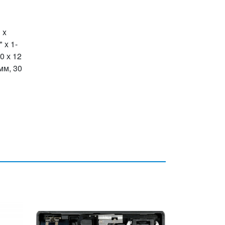
 x
" x 1-
10 х 12
 мм, 30