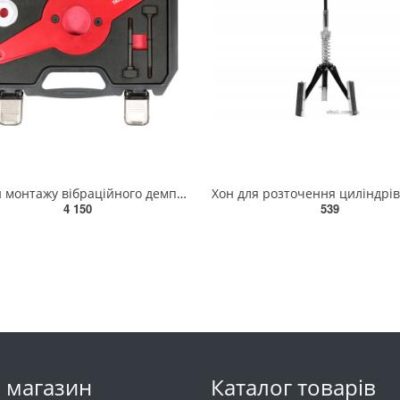
Засоби монтажу вібраційного демпфера колін. вала YATO в автомоб. VAG, 5 елем. [5/100] YT-06260
4 150
539
 магазин
Каталог товарів