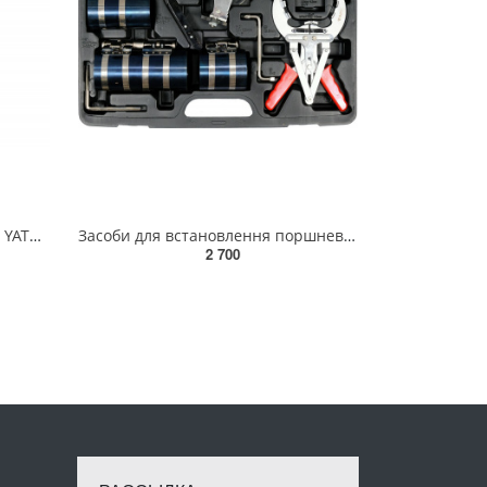
Хон для розточення циліндрів YATO Ø=32-89мм регульований з 3 каменями- 51х7мм, загальна l=230мм [50]
Засоби для встановлення поршневих кілець YATO Ø=50-100 мм, 10 елем. [4] YT-06373
2 700