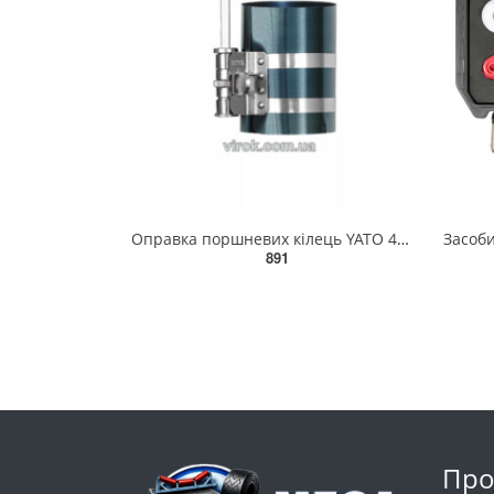
Оправка поршневих кілець YATO 4" Ø=100мм [30/60] YT-0636
891
Про