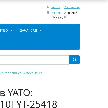
Увійти
Реєстрація
Кошик
0 позицій
0
На суму
0
ЦТВО
ДАЧА, САД
монт поршневих механізмів
в YATO:
10] YT-25418