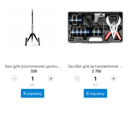
Хон для розточення циліндрів YATO Ø=32-89мм регульований з 3 каменями- 51х7мм, загальна l=230мм [50]
Засоби для встановлення поршневих кілець YATO Ø=50-100 мм, 10 елем. [4] YT-06373
539
2 700
шт
шт
В корзину
В корзину