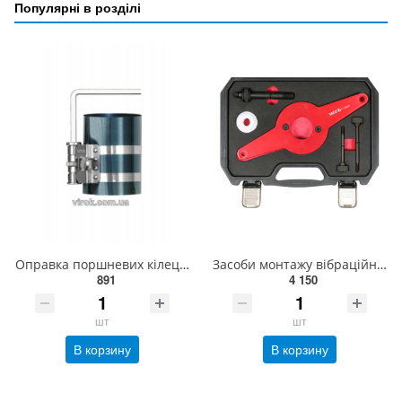
Популярні в розділі
Оправка поршневих кілець YATO 4" Ø=100мм [30/60] YT-0636
Засоби монтажу вібраційного демпфера колін. вала YATO в автомоб. VAG, 5 елем. [5/100] YT-06260
891
4 150
шт
шт
В корзину
В корзину