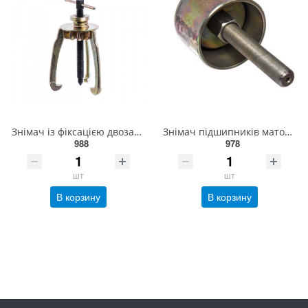
Знімач із фіксацією двозахопний (200-250 мм) СТАНДАРТ SK23L8
Знімач підшипників маточини ВАЗ 2108-2109 (Харків) BHP2108
988
978
шт
шт
В корзину
В корзину