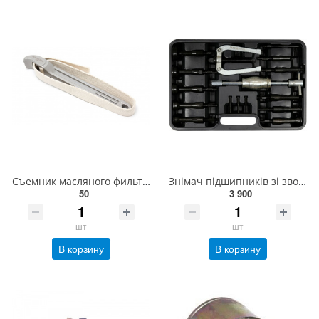
Съемник масляного фильтра ленточный 12-300мм (длина ленты-700мм) ROCKFORCE RF-61912
Знімач підшипників зі зворотнім молотком YATO Ø= 8- 58 мм, компл. 15 елем. [2/48] YT-25390
50
3 900
шт
шт
В корзину
В корзину