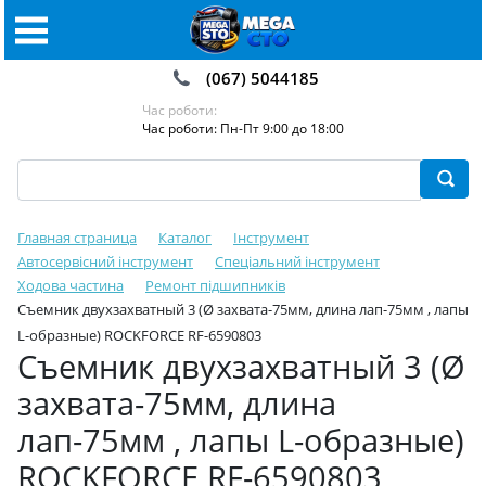
(067) 5044185
Час роботи:
Час роботи: Пн-Пт 9:00 до 18:00
Главная страница
Каталог
Інструмент
Автосервісний інструмент
Спеціальний інструмент
Ходова частина
Ремонт підшипників
Съемник двухзахватный 3 (Ø захвата-75мм, длина лап-75мм , лапы
L-образные) ROCKFORCE RF-6590803
Съемник двухзахватный 3 (Ø
захвата-75мм, длина
лап-75мм , лапы L-образные)
ROCKFORCE RF-6590803