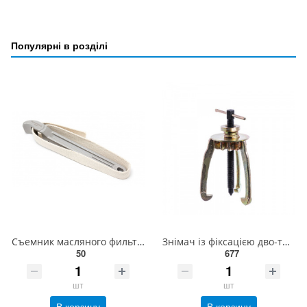
Популярні в розділі
Съемник масляного фильтра ленточный 12-300мм (длина ленты-700мм) ROCKFORCE RF-61912
Знімач із фіксацією дво-тризахопний (150-200 мм) СТАНДАРТ SK23L6
50
677
шт
шт
В корзину
В корзину