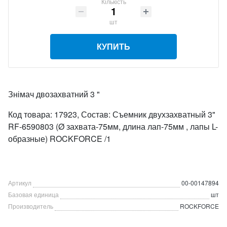
Кількість
шт
КУПИТЬ
Знімач двозахватний 3 "
Код товара: 17923, Состав: Съемник двухзахватный 3"
RF-6590803 (Ø захвата-75мм, длина лап-75мм , лапы L-
образные) ROCKFORCE /1
Артикул
00-00147894
Базовая единица
шт
Производитель
ROCKFORCE