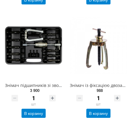
Знімач підшипників зі зворотнім молотком YATO Ø= 8- 58 мм, компл. 15 елем. [2/48] YT-25390
Знімач із фіксацією двозахопний (200-250 мм) СТАНДАРТ SK23L8
3 900
988
шт
шт
В корзину
В корзину