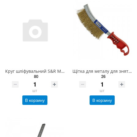
Круг шліфувальний S&R Meister 125х6мм з.600 з нетканого матеріалу на липучцi велкро
Щітка для металу для зняття іржі (латунний дріт, пластикова ручка) СТАНДАРТ BWPH0102
80
26
шт
шт
В корзину
В корзину