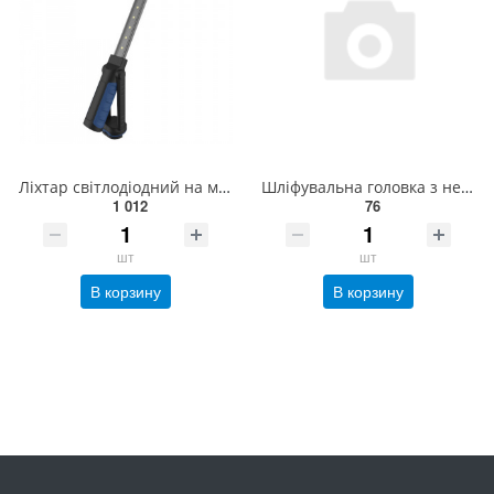
Ліхтар світлодіодний на магніті 10+1, тонкий, акумуляторний (Made in GERMANY) G.I.KRAFT TL-1001
Шліфувальна головка з нетканого матеріалу S & R 40х20х6 120з(235426120)
1 012
76
шт
шт
В корзину
В корзину